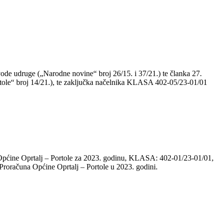
vode udruge („Narodne novine“ broj 26/15. i 37/21.) te članka 27.
ortole“ broj 14/21.), te zaključka načelnika KLASA 402-05/23-01/01
 Općine Oprtalj – Portole za 2023. godinu, KLASA: 402-01/23-01/01,
Proračuna Općine Oprtalj – Portole u 2023. godini.