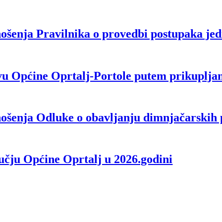
nošenja Pravilnika o provedbi postupaka je
u Općine Oprtalj-Portole putem prikuplja
nošenja Odluke o obavljanju dimnjačarskih
učju Općine Oprtalj u 2026.godini