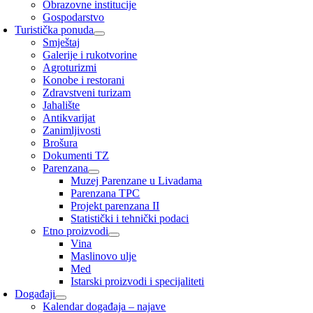
Obrazovne institucije
Gospodarstvo
Turistička ponuda
Smještaj
Galerije i rukotvorine
Agroturizmi
Konobe i restorani
Zdravstveni turizam
Jahalište
Antikvarijat
Zanimljivosti
Brošura
Dokumenti TZ
Parenzana
Muzej Parenzane u Livadama
Parenzana TPC
Projekt parenzana II
Statistički i tehnički podaci
Etno proizvodi
Vina
Maslinovo ulje
Med
Istarski proizvodi i specijaliteti
Događaji
Kalendar događaja – najave