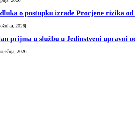
lipnja, 2026
|
dluka o postupku izrade Procjene rizika od 
 ožujka, 2026
|
lan prijma u službu u Jedinstveni upravni o
 siječnja, 2026
|