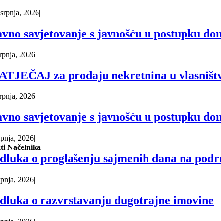
 srpnja, 2026
|
avno savjetovanje s javnošću u postupku do
srpnja, 2026
|
ATJEČAJ za prodaju nekretnina u vlasništv
srpnja, 2026
|
avno savjetovanje s javnošću u postupku do
lipnja, 2026
|
ti Načelnika
dluka o proglašenju sajmenih dana na podr
lipnja, 2026
|
dluka o razvrstavanju dugotrajne imovine