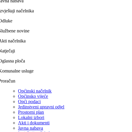
Javna nabava
Izvještaji načelnika
Odluke
Službene novine
Akti načelnika
Natječaji
Oglasna ploča
Komunalne usluge
Proračun
Općinski načelnik
Općinsko vijeće
Opći podaci
Jedinstveni upravni odjel
Prostorni plan
Lokalni izbori
Akti i dokumenti
Javna nabava