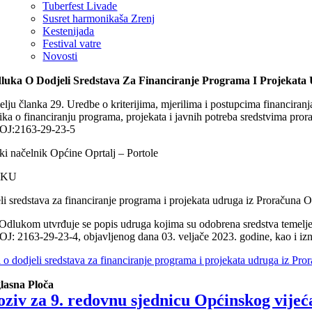
Tuberfest Livade
Susret harmonikaša Zrenj
Kestenijada
Festival vatre
Novosti
luka O Dodjeli Sredstava Za Financiranje Programa I Projekata 
lju članka 29. Uredbe o kriterijima, mjerilima i postupcima financiran
ika o financiranju programa, projekata i javnih potreba sredstvima pr
J:2163-29-23-5
i načelnik Općine Oprtalj – Portole
UKU
li sredstava za financiranje programa i projekata udruga iz Proračuna 
dlukom utvrđuje se popis udruga kojima su odobrena sredstva temeljem
 2163-29-23-4, objavljenog dana 03. veljače 2023. godine, kao i iznos
o dodjeli sredstava za financiranje programa i projekata udruga iz Pro
lasna Ploča
oziv za 9. redovnu sjednicu Općinskog vijeć