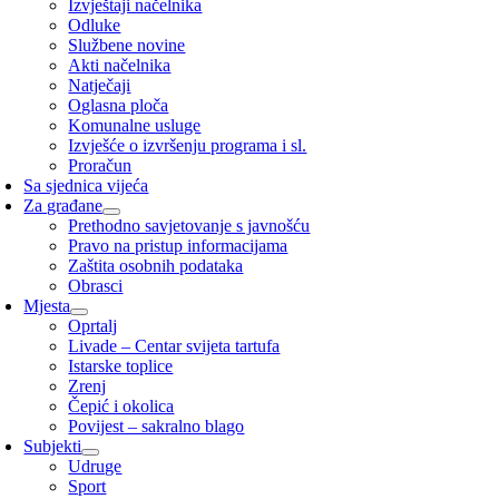
Izvještaji načelnika
Odluke
Službene novine
Akti načelnika
Natječaji
Oglasna ploča
Komunalne usluge
Izvješće o izvršenju programa i sl.
Proračun
Sa sjednica vijeća
Za građane
Prethodno savjetovanje s javnošću
Pravo na pristup informacijama
Zaštita osobnih podataka
Obrasci
Mjesta
Oprtalj
Livade – Centar svijeta tartufa
Istarske toplice
Zrenj
Čepić i okolica
Povijest – sakralno blago
Subjekti
Udruge
Sport