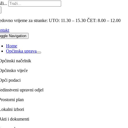
ži...
edovno vrijeme za stranke: UTO: 11.30 – 15.30 ČET: 8.00 – 12.00
ntakt
oggle Navigation
Home
Općinska uprava
Općinski načelnik
Općinsko vijeće
Opći podaci
Jedinstveni upravni odjel
Prostorni plan
Lokalni izbori
Akti i dokumenti