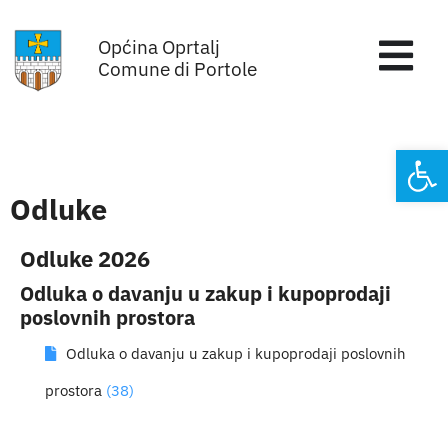
Skip
Općina Oprtalj
to
Tog
Comune di Portole
content
Nav
Home
Open
Općinska uprava
Odluke
Sa sjednica vijeća
Odluke 2026
Odluka o davanju u zakup i kupoprodaji
Za građane
poslovnih prostora
Odluka o davanju u zakup i kupoprodaji poslovnih
Mjesta
prostora
(38)
Subjekti