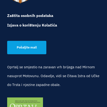
Zaštita osobnih podataka
Izjava o korištenju Kolačića
Pošaljite mail
Oprtalj se smjestio na zaravan vrh brijega nad Mirnom
nasuprot Motovunu. Odavdje, vidi se čitava Istra od Učke
do Trsta i njezine zapadne obale.