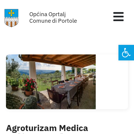
Skip
Općina Oprtalj
to
Tog
Comune di Portole
content
Nav
Home
Open
Općinska uprava
Sa sjednica vijeća
Za građane
Mjesta
Agroturizam Medica
Subjekti