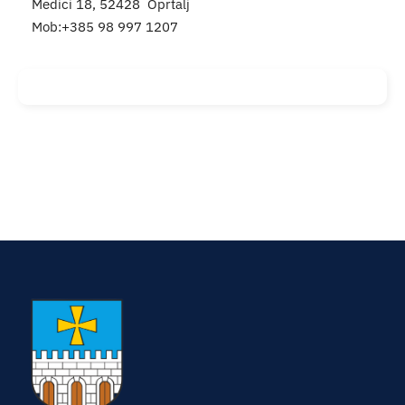
Medici 18, 52428 Oprtalj
Turistička ponuda
Mob:+385 98 997 1207
Događaji