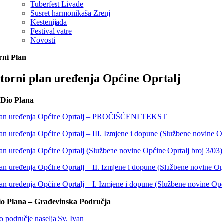
Tuberfest Livade
Susret harmonikaša Zrenj
Kestenijada
Festival vatre
Novosti
rni Plan
torni plan uređenja Općine Oprtalj
 Dio Plana
plan uređenja Općine Oprtalj – PROČIŠĆENI TEKST
lan uređenja Općine Oprtalj – III. Izmjene i dopune (Službene novine O
lan uređenja Općine Oprtalj (Službene novine Općine Oprtalj broj 3/03)
lan uređenja Općine Oprtalj – II. Izmjene i dopune (Službene novine Op
lan uređenja Općine Oprtalj – I. Izmjene i dopune (Službene novine Opć
io Plana – Građevinska Područja
 područje naselja Sv. Ivan