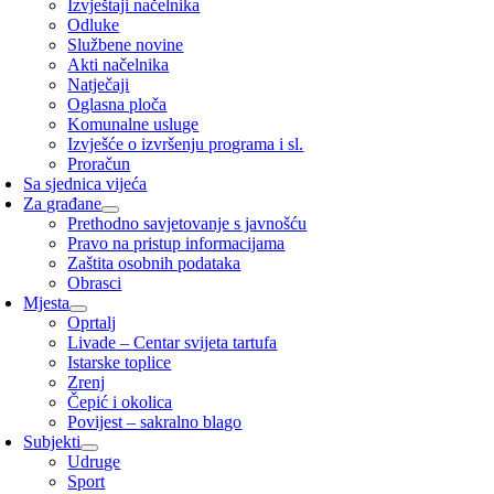
Izvještaji načelnika
Odluke
Službene novine
Akti načelnika
Natječaji
Oglasna ploča
Komunalne usluge
Izvješće o izvršenju programa i sl.
Proračun
Sa sjednica vijeća
Za građane
Prethodno savjetovanje s javnošću
Pravo na pristup informacijama
Zaštita osobnih podataka
Obrasci
Mjesta
Oprtalj
Livade – Centar svijeta tartufa
Istarske toplice
Zrenj
Čepić i okolica
Povijest – sakralno blago
Subjekti
Udruge
Sport