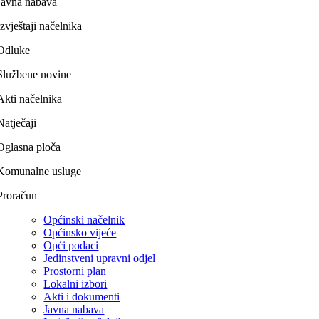
Javna nabava
Izvještaji načelnika
Odluke
Službene novine
Akti načelnika
Natječaji
Oglasna ploča
Komunalne usluge
Proračun
Općinski načelnik
Općinsko vijeće
Opći podaci
Jedinstveni upravni odjel
Prostorni plan
Lokalni izbori
Akti i dokumenti
Javna nabava