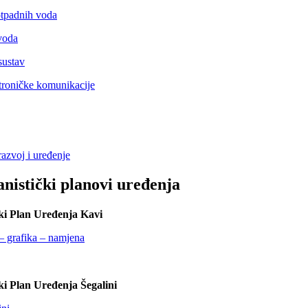
tpadnih voda
voda
sustav
ktroničke komunikacije
razvoj i uređenje
nistički planovi uređenja
ki Plan Uređenja Kavi
 grafika – namjena
ki Plan Uređenja Šegalini