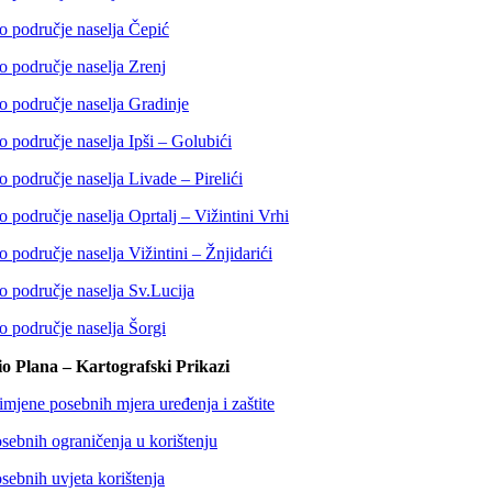
 područje naselja Čepić
 područje naselja Zrenj
 područje naselja Gradinje
 područje naselja Ipši – Golubići
 područje naselja Livade – Pirelići
 područje naselja Oprtalj – Vižintini Vrhi
 područje naselja Vižintini – Žnjidarići
 područje naselja Sv.Lucija
 područje naselja Šorgi
io Plana – Kartografski Prikazi
imjene posebnih mjera uređenja i zaštite
sebnih ograničenja u korištenju
sebnih uvjeta korištenja