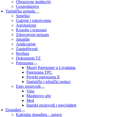
Obrazovne institucije
Gospodarstvo
Turistička ponuda
Smještaj
Galerije i rukotvorine
Agroturizmi
Konobe i restorani
Zdravstveni turizam
Jahalište
Antikvarijat
Zanimljivosti
Brošura
Dokumenti TZ
Parenzana
Muzej Parenzane u Livadama
Parenzana TPC
Projekt parenzana II
Statistički i tehnički podaci
Etno proizvodi
Vina
Maslinovo ulje
Med
Istarski proizvodi i specijaliteti
Događaji
Kalendar događaja – najave