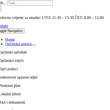
ži...
edovno vrijeme za stranke: UTO: 11.30 – 15.30 ČET: 8.00 – 12.00
ntakt
oggle Navigation
Home
Općinska uprava
Općinski načelnik
Općinsko vijeće
Opći podaci
Jedinstveni upravni odjel
Prostorni plan
Lokalni izbori
Akti i dokumenti