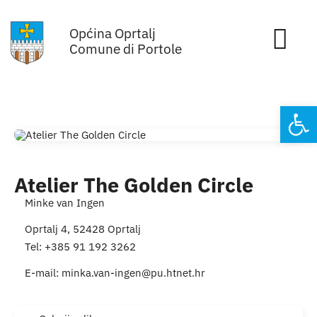
Skip
Općina Oprtalj
to
Tog
Comune di Portole
content
Nav
Home
Open
Općinska uprava
Sa sjednica vijeća
Atelier The Golden Circle
Minke van Ingen
Za građane
Oprtalj 4, 52428 Oprtalj
Tel: +385 91 192 3262
Mjesta
E-mail:
minka.van-ingen@pu.htnet.hr
Subjekti