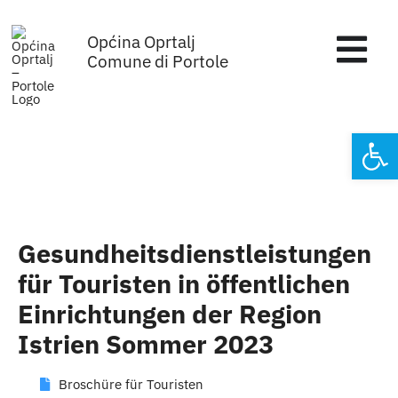
Skip
Općina Oprtalj
to
Tog
Comune di Portole
content
Nav
Home
Open
Općinska uprava
Sa sjednica vijeća
Gesundheitsdienstleistungen
Za građane
für Touristen in öffentlichen
Einrichtungen der Region
Mjesta
Istrien Sommer 2023
Subjekti
Broschüre für Touristen