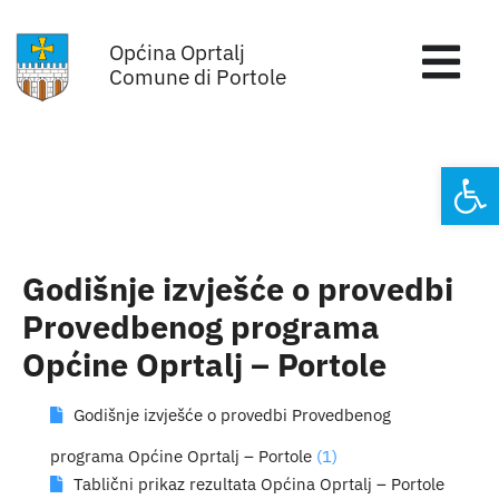
Skip
Općina Oprtalj
to
Tog
Comune di Portole
content
Nav
Home
Open
Općinska uprava
Sa sjednica vijeća
Godišnje izvješće o provedbi
Provedbenog programa
Za građane
Općine Oprtalj – Portole
Mjesta
Godišnje izvješće o provedbi Provedbenog
programa Općine Oprtalj – Portole
(1)
Subjekti
Tablični prikaz rezultata Općina Oprtalj – Portole