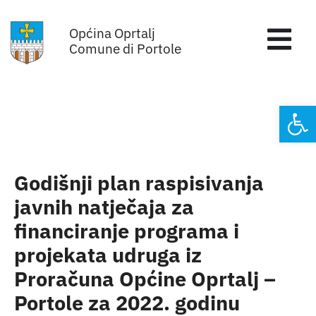
Skip
Općina Oprtalj
to
Tog
Comune di Portole
content
Nav
Home
Open
Općinska uprava
Sa sjednica vijeća
Godišnji plan raspisivanja
javnih natječaja za
Za građane
financiranje programa i
projekata udruga iz
Mjesta
Proračuna Općine Oprtalj –
Portole za 2022. godinu
Subjekti