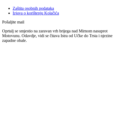
Zaštita osobnih podataka
Izjava o korištenju Kolačića
Pošaljite mail
Oprtalj se smjestio na zaravan vrh brijega nad Mirnom nasuprot
Motovunu. Odavdje, vidi se čitava Istra od Učke do Trsta i njezine
zapadne obale.