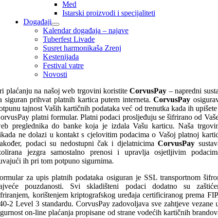
Med
Istarski proizvodi i specijaliteti
Događaji
Kalendar događaja – najave
Tuberfest Livade
Susret harmonikaša Zrenj
Kestenijada
Festival vatre
Novosti
ri plaćanju na našoj web trgovini koristite
CorvusPay
– napredni sust
a siguran prihvat platnih kartica putem interneta.
CorvusPay
osigura
otpunu tajnost Vaših kartičnih podataka već od trenutka kada ih upišete
orvusPay platni formular. Platni podaci prosljeđuju se šifrirano od Vaš
eb preglednika do banke koja je izdala Vašu karticu. Naša trgovi
ikada ne dolazi u kontakt s cjelovitim podacima o Vašoj platnoj kartic
akođer, podaci su nedostupni čak i djelatnicima
CorvusPay
sustav
zolirana jezgra samostalno prenosi i upravlja osjetljivim podacim
uvajući ih pri tom potpuno sigurnima.
ormular za upis platnih podataka osiguran je SSL transportnom šifr
ajveće pouzdanosti. Svi skladišteni podaci dodatno su zaštiće
ifriranjem, korištenjem kriptografskog uređaja certificiranog prema FI
40-2 Level 3 standardu. CorvusPay zadovoljava sve zahtjeve vezane 
igurnost on-line plaćanja propisane od strane vodećih kartičnih brandov