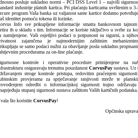
dnosno posluje sukladno normi – PCI DSS Level 1 – najviši sigurnos
tandard industrije platnih kartica. Pri plaćanju karticama uvrštenim u 3
ecure program Vaša banka uz valjanost same kartice dodatno potvrđuje
aš identitet pomoću tokena ili lozinke.
orvus Info sve prikupljene informacije smatra bankovnom tajnom
retira ih u skladu s tim. Informacije se koriste isključivo u svrhe za ko
u namijenjene. Vaši osjetljivi podaci u potpunosti su sigurni, a njiho
rivatnost zajamčena je najmodernijim zaštitnim mehanizmim
rikupljaju se samo podaci nužni za obavljanje posla sukladno propisan
ahtjevnim procedurama za on-line plaćanje.
igurnosne kontrole i operativne procedure primijenjene na na
nfrastrukturu osiguravaju trenutnu pouzdanost
CorvusPay
sustava. Uz 
državanjem stroge kontrole pristupa, redovitim praćenjem sigurnosti
ubinskim provjerama za sprječavanje ranjivosti mreže te plansk
rovođenjem odredbi o informacijskoj sigurnosti trajno održavaju
naprjeđuju stupanj sigurnosti sustava zaštitom Vaših kartičnih podataka
vala što koristite
CorvusPay
!
Općinska uprav