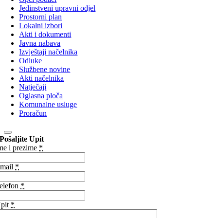
Jedinstveni upravni odjel
Prostorni plan
Lokalni izbori
Akti i dokumenti
Javna nabava
Izvještaji načelnika
Odluke
Službene novine
Akti načelnika
Natječaji
Oglasna ploča
Komunalne usluge
Proračun
Pošaljite Upit
me i prezime
*
mail
*
elefon
*
pit
*