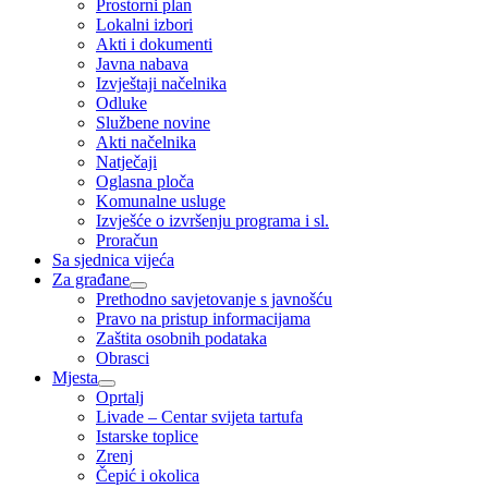
Prostorni plan
Lokalni izbori
Akti i dokumenti
Javna nabava
Izvještaji načelnika
Odluke
Službene novine
Akti načelnika
Natječaji
Oglasna ploča
Komunalne usluge
Izvješće o izvršenju programa i sl.
Proračun
Sa sjednica vijeća
Za građane
Prethodno savjetovanje s javnošću
Pravo na pristup informacijama
Zaštita osobnih podataka
Obrasci
Mjesta
Oprtalj
Livade – Centar svijeta tartufa
Istarske toplice
Zrenj
Čepić i okolica