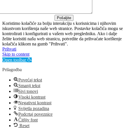
Pošaljite
Koristimo kolačiće za bolju interakciju s korisnicima i njihovim
iskustvom korištenja naše web stranice. Postavke kolačića mogu se
kontrolirati i konfigurirati u vašem web pregledniku. Ako i dalje
želite koristiti našu web stranicu, potvrdite da prihvaćate korištenje
kolačića klikom na gumb "Prihvati".
Prihvati
Skip to content
Open toolbar
Prilagodba
Povećaj tekst
Smanji tekst
Sivi tonovi
Visoki kontrast
Negativni kontrast
Svijetla pozadina
Podcrtaj poveznice
Čitljiv font
Reset