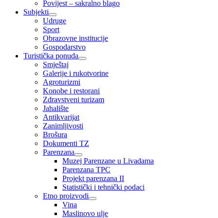
Povijest – sakralno blago
Subjekti
Udruge
Sport
Obrazovne institucije
Gospodarstvo
Turistička ponuda
Smještaj
Galerije i rukotvorine
Agroturizmi
Konobe i restorani
Zdravstveni turizam
Jahalište
Antikvarijat
Zanimljivosti
Brošura
Dokumenti TZ
Parenzana
Muzej Parenzane u Livadama
Parenzana TPC
Projekt parenzana II
Statistički i tehnički podaci
Etno proizvodi
Vina
Maslinovo ulje