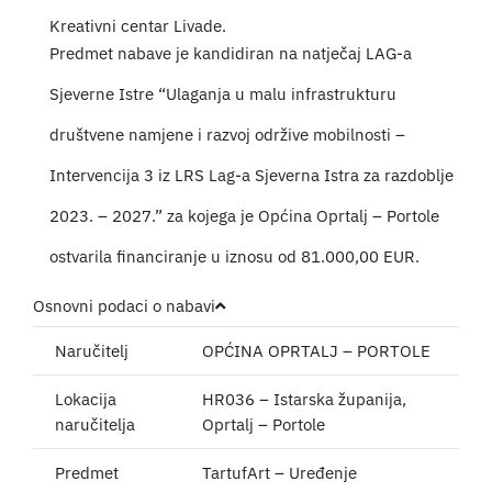
Kreativni centar Livade.
Turistička ponuda
Predmet nabave je kandidiran na natječaj LAG-a
Sjeverne Istre “Ulaganja u malu infrastrukturu
Događaji
društvene namjene i razvoj održive mobilnosti –
Intervencija 3 iz LRS Lag-a Sjeverna Istra za razdoblje
2023. – 2027.” za kojega je Općina Oprtalj – Portole
ostvarila financiranje u iznosu od 81.000,00 EUR.
Osnovni podaci o nabavi
Naručitelj
OPĆINA OPRTALJ – PORTOLE
Lokacija
HR036 – Istarska županija,
naručitelja
Oprtalj – Portole
Predmet
TartufArt – Uređenje