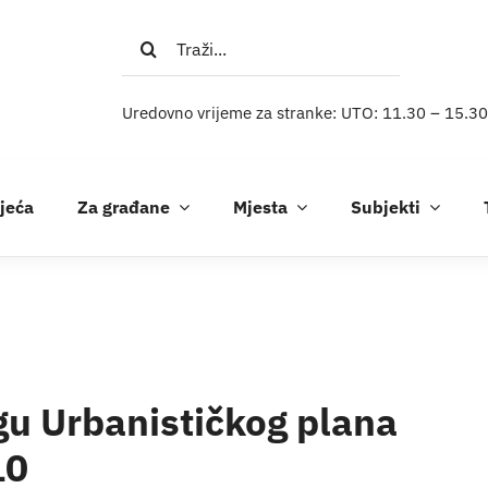
Traži...
Uredovno vrijeme za stranke: UTO: 11.30 – 15.30
ijeća
Za građane
Mjesta
Subjekti
gu Urbanističkog plana
10