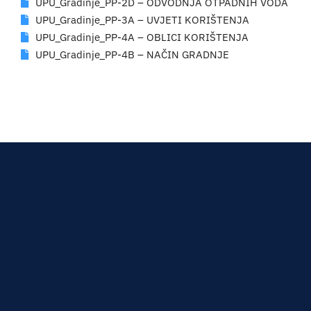
UPU_Gradinje_PP-2D – ODVODNJA OTPADNIH VODA
UPU_Gradinje_PP-3A – UVJETI KORIŠTENJA
UPU_Gradinje_PP-4A – OBLICI KORIŠTENJA
UPU_Gradinje_PP-4B – NAČIN GRADNJE