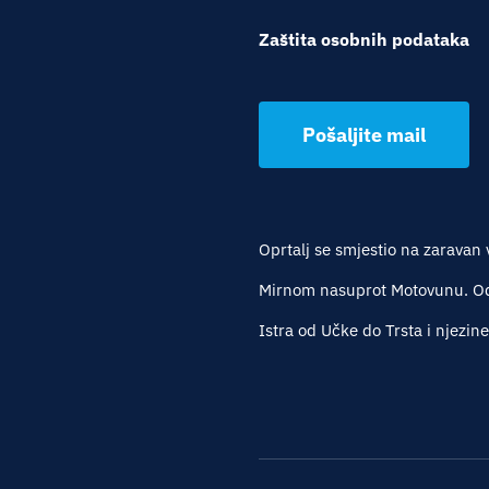
Zaštita osobnih podataka
Pošaljite mail
Oprtalj se smjestio na zaravan 
Mirnom nasuprot Motovunu. Oda
Istra od Učke do Trsta i njezin