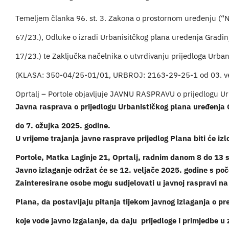
Temeljem članka 96. st. 3. Zakona o prostornom uređenju (“N
67/23.), Odluke o izradi Urbanisitčkog plana uređenja Gradin
17/23.) te Zaključka načelnika o utvrđivanju prijedloga Urba
(KLASA: 350-04/25-01/01, URBROJ: 2163-29-25-1 od 03. velj
Oprtalj – Portole objavljuje JAVNU RASPRAVU o prijedlogu Ur
Javna rasprava o prijedlogu Urbanističkog plana uređenja G
do 7. ožujka 2025. godine.
U vrijeme trajanja javne rasprave prijedlog Plana biti će i
Portole, Matka Laginje 21, Oprtalj, radnim danom 8 do 13 s
Javno izlaganje održat će se 12. veljače 2025. godine s po
Zainteresirane osobe mogu sudjelovati u javnoj raspravi na 
Plana, da postavljaju pitanja tijekom javnog izlaganja o 
koje vode javno izgalanje, da daju prijedloge i primjedbe u 