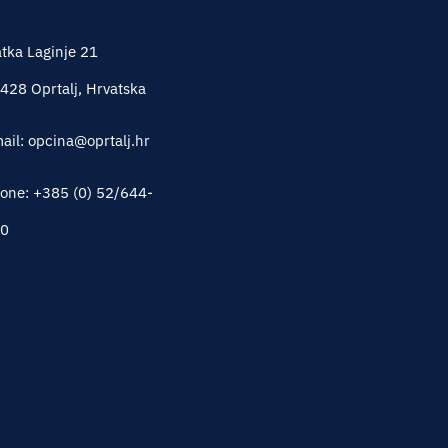
tka Laginje 21
428 Oprtalj, Hrvatska
ail: opcina@oprtalj.hr
one: +385 (0) 52/644-
0