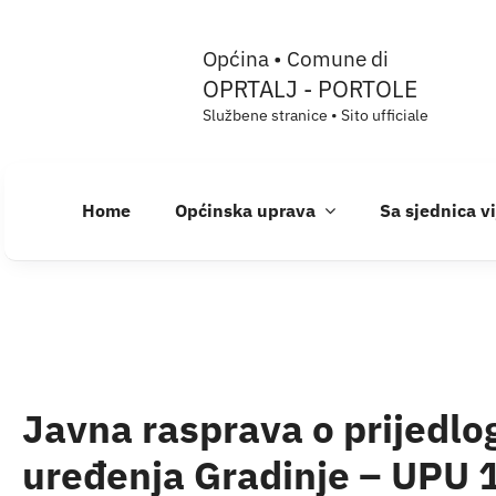
Skip
Općina • Comune di
to
OPRTALJ - PORTOLE
content
Službene stranice • Sito ufficiale
Home
Općinska uprava
Sa sjednica v
Javna rasprava o prijedlo
uređenja Gradinje – UPU 