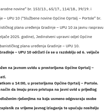
arodne novine” br. 153/13., 65/17., 114/18., 39/19. i
je – UPU 10 (“Službene novine Općine Oprtalj – Portole” br.
nističkog plana uređenja Gradinje – UPU 10 za javnu raspravu
ače 2025. godine), Jedinstveni upravni odjel Općine
banističkog plana uređenja Gradinje – UPU 10.
radinje – UPU 10 održati će se u razdoblju od 6. veljače
zložen na javnom uvidu u prostorijama Općine Oprtalj –
ati.
četkom u 14:00, u prostorijama Općine Oprtalj – Portole.
način da imaju pravo pristupa na javni uvid u prijedlog
predloženim rješenjima na koja usmeno odgovaraju osobe
zapisnik za vrijeme javnog izlaganja te upućuju nositelju