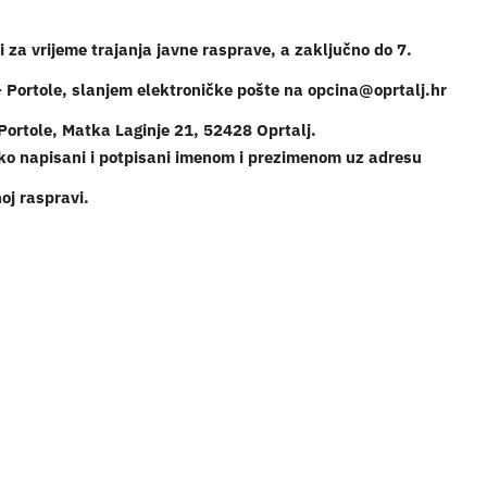
i za vrijeme trajanja javne rasprave, a zaključno do 7.
– Portole, slanjem elektroničke pošte na opcina@oprtalj.hr
Portole, Matka Laginje 21, 52428 Oprtalj.
 čitko napisani i potpisani imenom i prezimenom uz adresu
oj raspravi.