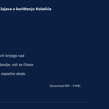
Izjava o korištenju Kolačića
vrh brijega nad
vdje, vidi se čitava
e zapadne obale.
[Download PDF - 9 MB]