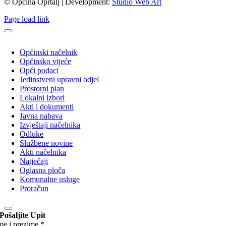
© Općina Oprtalj | Development:
Studio Web Art
Page load link
Općinski načelnik
Općinsko vijeće
Opći podaci
Jedinstveni upravni odjel
Prostorni plan
Lokalni izbori
Akti i dokumenti
Javna nabava
Izvještaji načelnika
Odluke
Službene novine
Akti načelnika
Natječaji
Oglasna ploča
Komunalne usluge
Proračun
Pošaljite Upit
me i prezime
*