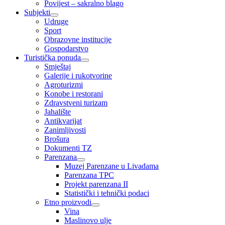
Povijest – sakralno blago
Subjekti
Udruge
Sport
Obrazovne institucije
Gospodarstvo
Turistička ponuda
Smještaj
Galerije i rukotvorine
Agroturizmi
Konobe i restorani
Zdravstveni turizam
Jahalište
Antikvarijat
Zanimljivosti
Brošura
Dokumenti TZ
Parenzana
Muzej Parenzane u Livadama
Parenzana TPC
Projekt parenzana II
Statistički i tehnički podaci
Etno proizvodi
Vina
Maslinovo ulje