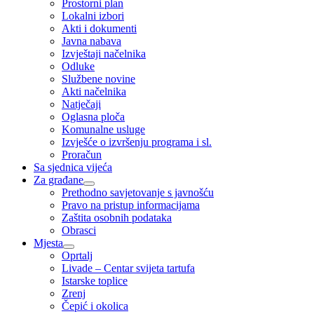
Prostorni plan
Lokalni izbori
Akti i dokumenti
Javna nabava
Izvještaji načelnika
Odluke
Službene novine
Akti načelnika
Natječaji
Oglasna ploča
Komunalne usluge
Izvješće o izvršenju programa i sl.
Proračun
Sa sjednica vijeća
Za građane
Prethodno savjetovanje s javnošću
Pravo na pristup informacijama
Zaštita osobnih podataka
Obrasci
Mjesta
Oprtalj
Livade – Centar svijeta tartufa
Istarske toplice
Zrenj
Čepić i okolica