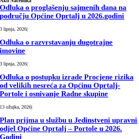
Akti Načelnika
Odluka o proglašenju sajmenih dana na
području Općine Oprtalj u 2026.godini
3 lipnja, 2026
|
Odluka o razvrstavanju dugotrajne
imovine
3 lipnja, 2026
|
Odluka o postupku izrade Procjene rizika
od velikih nesreća za Općinu Oprtalj-
Portole i osnivanje Radne skupine
13 ožujka, 2026
|
Plan prijma u službu u Jedinstveni upravni
odjel Općine Oprtalj – Portole u 2026.
Godini