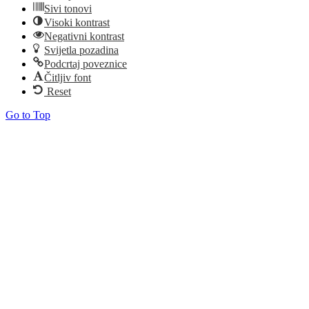
Sivi tonovi
Visoki kontrast
Negativni kontrast
Svijetla pozadina
Podcrtaj poveznice
Čitljiv font
Reset
Go to Top