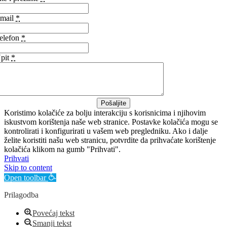
mail
*
elefon
*
pit
*
Pošaljite
Koristimo kolačiće za bolju interakciju s korisnicima i njihovim
iskustvom korištenja naše web stranice. Postavke kolačića mogu se
kontrolirati i konfigurirati u vašem web pregledniku. Ako i dalje
želite koristiti našu web stranicu, potvrdite da prihvaćate korištenje
kolačića klikom na gumb "Prihvati".
Prihvati
Skip to content
Open toolbar
Prilagodba
Povećaj tekst
Smanji tekst