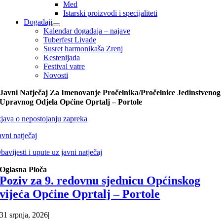
Med
Istarski proizvodi i specijaliteti
Događaji
Kalendar događaja – najave
Tuberfest Livade
Susret harmonikaša Zrenj
Kestenijada
Festival vatre
Novosti
Javni Natječaj Za Imenovanje Pročelnika/pročelnice Jedinstvenog
Upravnog Odjela Općine Oprtalj – Portole
zjava o nepostojanju zapreka
avni natječaj
bavijesti i upute uz javni natječaj
Oglasna Ploča
Poziv za 9. redovnu sjednicu Općinskog
vijeća Općine Oprtalj – Portole
31 srpnja, 2026
|