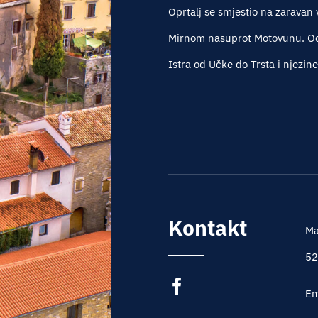
Oprtalj se smjestio na zaravan 
Mirnom nasuprot Motovunu. Oda
Istra od Učke do Trsta i njezin
Kontakt
Ma
52
Em