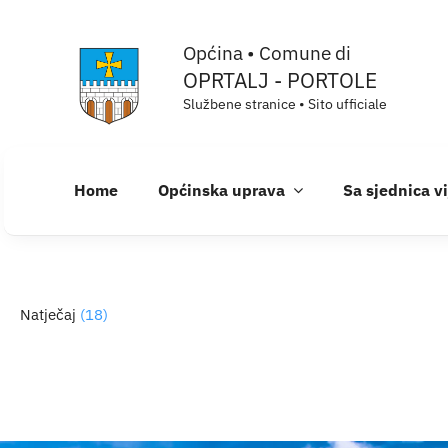
Skip
Općina • Comune di
to
OPRTALJ - PORTOLE
content
Službene stranice • Sito ufficiale
Home
Općinska uprava
Sa sjednica v
Natječaj
(18)