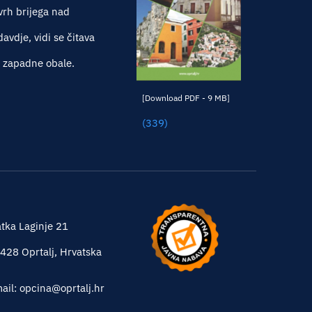
vrh brijega nad
vdje, vidi se čitava
e zapadne obale.
[Download PDF - 9 MB]
(339)
tka Laginje 21
428 Oprtalj, Hrvatska
ail: opcina@oprtalj.hr