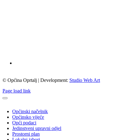
© Općina Oprtalj | Development:
Studio Web Art
Page load link
Općinski načelnik
Općinsko vijeće
Opći podaci
Jedinstveni upravni odjel
Prostorni plan
Lokalni izbori