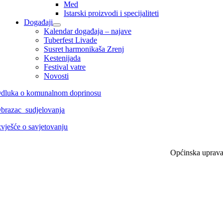
Med
Istarski proizvodi i specijaliteti
Događaji
Kalendar događaja – najave
Tuberfest Livade
Susret harmonikaša Zrenj
Kestenijada
Festival vatre
Novosti
dluka o komunalnom doprinosu
brazac_sudjelovanja
zvješće o savjetovanju
Općinska uprav