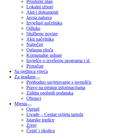
Prostorni plan
Lokalni izbori
Akti i dokumenti
Javna nabava
Izvještaji načelnika
Odluke
Službene novine
Akti načelnika
Natječaji
Oglasna ploča
Komunalne usluge
Izvješće o izvršenju programa i sl.
Proračun
Sa sjednica vijeća
Za građane
Prethodno savjetovanje s javnošću
Pravo na pristup informacijama
Zaštita osobnih podataka
Obrasci
Mjesta
Oprtalj
Livade – Centar svijeta tartufa
Istarske toplice
Zrenj
Čepić i okolica