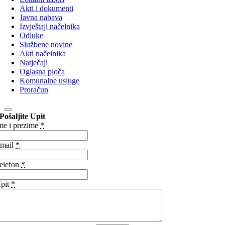
Akti i dokumenti
Javna nabava
Izvještaji načelnika
Odluke
Službene novine
Akti načelnika
Natječaji
Oglasna ploča
Komunalne usluge
Proračun
Pošaljite Upit
me i prezime
*
mail
*
elefon
*
pit
*