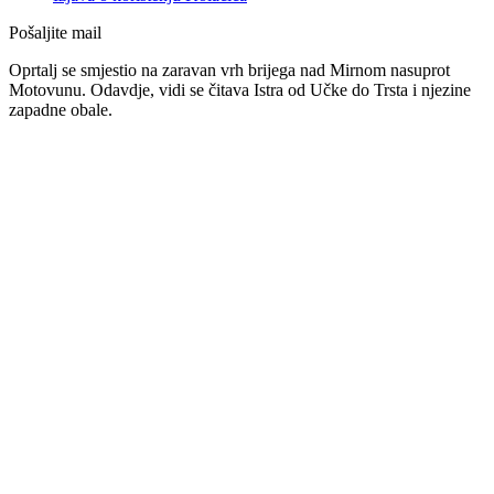
Pošaljite mail
Oprtalj se smjestio na zaravan vrh brijega nad Mirnom nasuprot
Motovunu. Odavdje, vidi se čitava Istra od Učke do Trsta i njezine
zapadne obale.