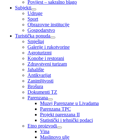
Povijest – sakralno blago
Subjekti
Udruge
Sport
Obrazovne institucije
Gospodarstvo
Turistička ponuda
Smještaj
Galerije i rukotvorine
Agroturizmi
Konobe i restorani
Zdravstveni turizam
Jahalište
Antikvarijat
Zanimljivosti
Brošura
Dokumenti TZ
Parenzana
Muzej Parenzane u Livadama
Parenzana TPC
Projekt parenzana II
Statistički i tehnički podaci
Etno proizvodi
Vina
Maslinovo ulje