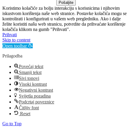
Pošaljite
Koristimo kolačiće za bolju interakciju s korisnicima i njihovim
iskustvom korištenja naše web stranice. Postavke kolačića mogu se
kontrolirati i konfigurirati u vašem web pregledniku. Ako i dalje
želite koristiti našu web stranicu, potvrdite da prihvaćate korištenje
kolačića klikom na gumb "Prihvati".
Prihvati
Skip to content
Open toolbar
Prilagodba
Povećaj tekst
Smanji tekst
Sivi tonovi
Visoki kontrast
Negativni kontrast
Svijetla pozadina
Podcrtaj poveznice
Čitljiv font
Reset
Go to Top