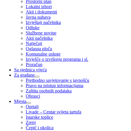
Prostorni plan
Lokalni izbori
Akti i dokumenti
Javna nabava
Izvještaji načelnika
Odluke
Službene novine
Akti načelnika
Natječaji
Oglasna ploča
Komunalne usluge
Izvješće o izvršenju programa i sl.
Proračun
Sa sjednica vijeća
Za građane
Prethodno savjetovanje s javnošću
Pravo na pristup informacijama
Zaštita osobnih podataka
Obrasci
Mjesta
Oprtalj
Livade – Centar svijeta tartufa
Istarske toplice
Zrenj
Čepić i okolica