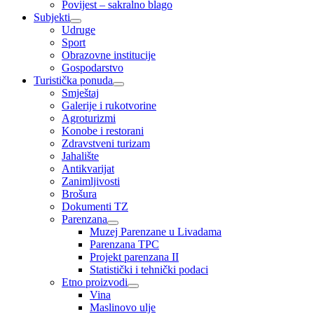
Povijest – sakralno blago
Subjekti
Udruge
Sport
Obrazovne institucije
Gospodarstvo
Turistička ponuda
Smještaj
Galerije i rukotvorine
Agroturizmi
Konobe i restorani
Zdravstveni turizam
Jahalište
Antikvarijat
Zanimljivosti
Brošura
Dokumenti TZ
Parenzana
Muzej Parenzane u Livadama
Parenzana TPC
Projekt parenzana II
Statistički i tehnički podaci
Etno proizvodi
Vina
Maslinovo ulje