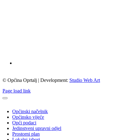
© Općina Oprtalj | Development:
Studio Web Art
Page load link
Općinski načelnik
Općinsko vijeće
Opći podaci
Jedinstveni upravni odjel
Prostorni plan
Lokalni izbori