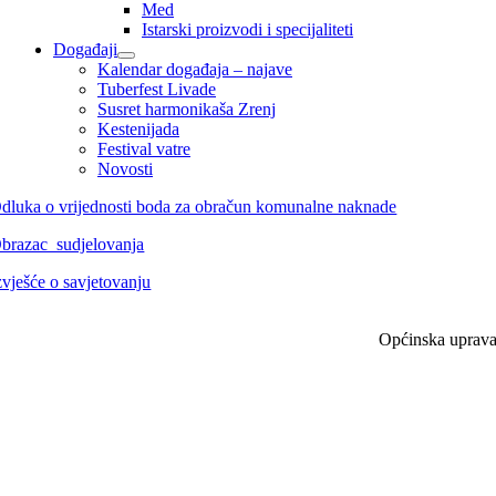
Med
Istarski proizvodi i specijaliteti
Događaji
Kalendar događaja – najave
Tuberfest Livade
Susret harmonikaša Zrenj
Kestenijada
Festival vatre
Novosti
dluka o vrijednosti boda za obračun komunalne naknade
brazac_sudjelovanja
zvješće o savjetovanju
Općinska uprav