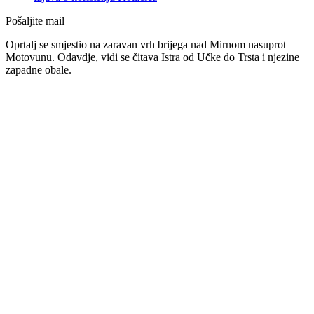
Pošaljite mail
Oprtalj se smjestio na zaravan vrh brijega nad Mirnom nasuprot
Motovunu. Odavdje, vidi se čitava Istra od Učke do Trsta i njezine
zapadne obale.