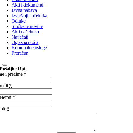
Akti i dokumenti
Javna nabava
Izvještaji načelnika
Odluke
Službene novine
Akti načelnika
Natječaji
Oglasna ploča
Komunalne usluge
Proračun
Pošaljite Upit
me i prezime
*
mail
*
elefon
*
pit
*