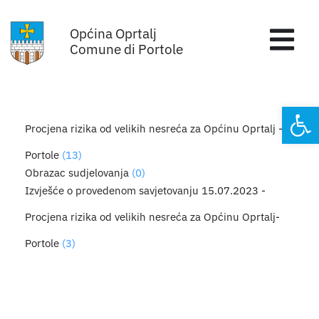
Skip
Općina Oprtalj
to
Tog
Comune di Portole
content
Nav
Home
Open
Procjena rizika od velikih nesreća za Općinu Oprtalj -
Općinska uprava
Portole
(13)
Obrazac sudjelovanja
(0)
Sa sjednica vijeća
Izvješće o provedenom savjetovanju 15.07.2023 -
Procjena rizika od velikih nesreća za Općinu Oprtalj-
Za građane
Portole
(3)
Mjesta
Subjekti