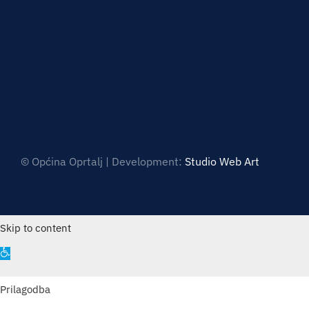
© Općina Oprtalj | Development:
Studio Web Art
Skip to content
Open
toolbar
Prilagodba