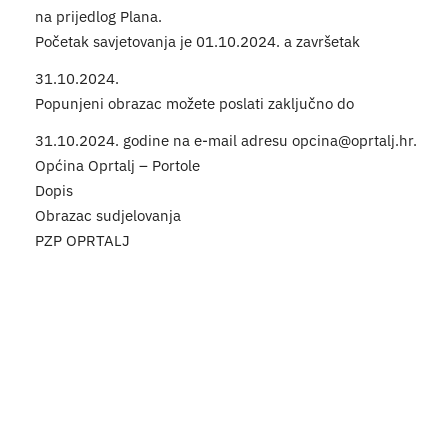
na prijedlog Plana.
Turističk
Početak savjetovanja je 01.10.2024. a završetak
31.10.2024.
Događaji
Popunjeni obrazac možete poslati zaključno do
31.10.2024. godine na e-mail adresu
opcina@oprtalj.hr
.
Općina Oprtalj – Portole
Dopis
Obrazac sudjelovanja
PZP OPRTALJ