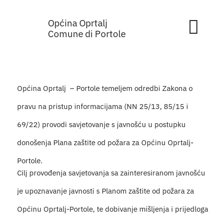
Skip
Općina Oprtalj
to
Tog
Comune di Portole
content
Nav
Home
Općina Oprtalj – Portole temeljem odredbi Zakona o
Općinska 
pravu na pristup informacijama (NN 25/13, 85/15 i
Sa sjednic
69/22) provodi savjetovanje s javnošću u postupku
donošenja Plana zaštite od požara za Općinu Oprtalj-
Za građan
Portole.
Cilj provođenja savjetovanja sa zainteresiranom javnošću
Mjesta
je upoznavanje javnosti s Planom zaštite od požara za
Subjekti
Općinu Oprtalj-Portole, te dobivanje mišljenja i prijedloga