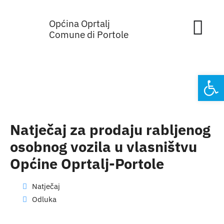
Skip
Općina Oprtalj
to
Tog
Comune di Portole
content
Nav
Home
Open
Općinska 
Sa sjednic
Natječaj za prodaju rabljenog
osobnog vozila u vlasništvu
Za građan
Općine Oprtalj-Portole
Mjesta
Natječaj
Odluka
Subjekti