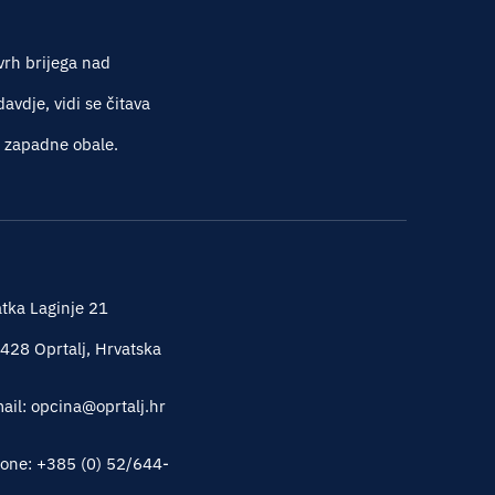
vrh brijega nad
vdje, vidi se čitava
e zapadne obale.
tka Laginje 21
428 Oprtalj, Hrvatska
ail: opcina@oprtalj.hr
one: +385 (0) 52/644-