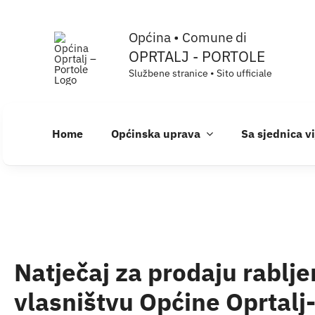
Skip
Općina • Comune di
to
OPRTALJ - PORTOLE
content
Službene stranice • Sito ufficiale
Home
Općinska uprava
Sa sjednica v
Natječaj za prodaju rablj
vlasništvu Općine Oprtalj