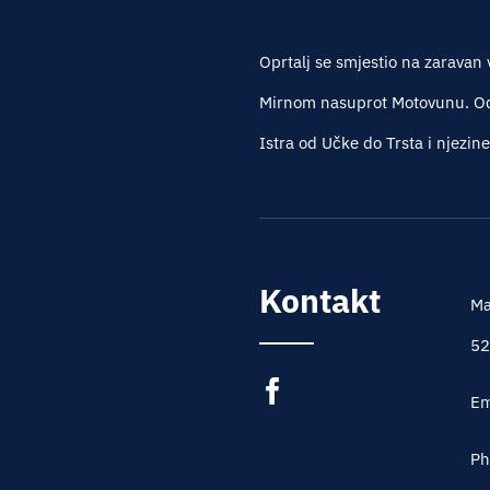
Oprtalj se smjestio na zaravan 
Mirnom nasuprot Motovunu. Oda
Istra od Učke do Trsta i njezin
Kontakt
Ma
52
Em
Ph