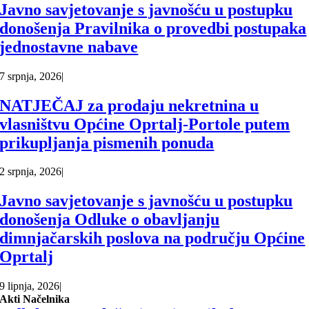
Javno savjetovanje s javnošću u postupku
donošenja Pravilnika o provedbi postupaka
jednostavne nabave
7 srpnja, 2026
|
NATJEČAJ za prodaju nekretnina u
vlasništvu Općine Oprtalj-Portole putem
prikupljanja pismenih ponuda
2 srpnja, 2026
|
Javno savjetovanje s javnošću u postupku
donošenja Odluke o obavljanju
dimnjačarskih poslova na području Općine
Oprtalj
9 lipnja, 2026
|
Akti Načelnika