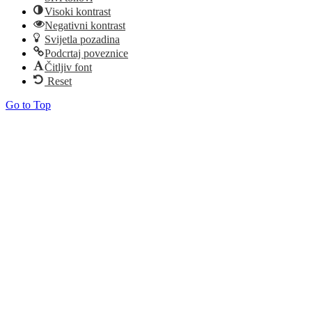
Visoki kontrast
Negativni kontrast
Svijetla pozadina
Podcrtaj poveznice
Čitljiv font
Reset
Go to Top