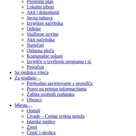
Prostorni plan
Lokalni izbori
Akti i dokumenti
Javna nabava
Izvještaji načelnika
Odluke
Službene novine
Akti načelnika
Natječaji
Oglasna ploča
Komunalne usluge
Izvješće o izvršenju programa i sl.
Proračun
Sa sjednica vijeća
Za građane
Prethodno savjetovanje s javnošću
Pravo na pristup informacijama
Zaštita osobnih podataka
Obrasci
Mjesta
Oprtalj
Livade – Centar svijeta tartufa
Istarske toplice
Zrenj
Čepić i okolica