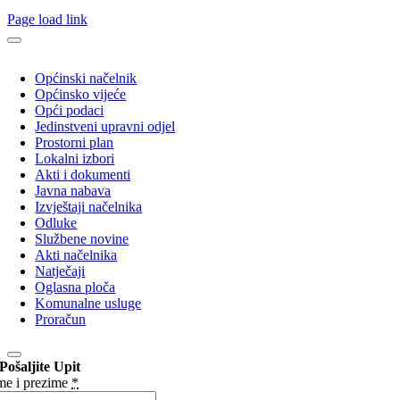
Page load link
Općinski načelnik
Općinsko vijeće
Opći podaci
Jedinstveni upravni odjel
Prostorni plan
Lokalni izbori
Akti i dokumenti
Javna nabava
Izvještaji načelnika
Odluke
Službene novine
Akti načelnika
Natječaji
Oglasna ploča
Komunalne usluge
Proračun
Pošaljite Upit
me i prezime
*