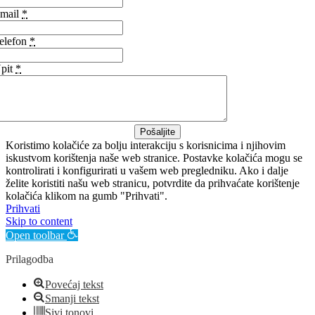
mail
*
elefon
*
pit
*
Pošaljite
Koristimo kolačiće za bolju interakciju s korisnicima i njihovim
iskustvom korištenja naše web stranice. Postavke kolačića mogu se
kontrolirati i konfigurirati u vašem web pregledniku. Ako i dalje
želite koristiti našu web stranicu, potvrdite da prihvaćate korištenje
kolačića klikom na gumb "Prihvati".
Prihvati
Skip to content
Open toolbar
Prilagodba
Povećaj tekst
Smanji tekst
Sivi tonovi