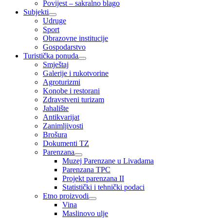
Povijest – sakralno blago
Subjekti
Udruge
Sport
Obrazovne institucije
Gospodarstvo
Turistička ponuda
Smještaj
Galerije i rukotvorine
Agroturizmi
Konobe i restorani
Zdravstveni turizam
Jahalište
Antikvarijat
Zanimljivosti
Brošura
Dokumenti TZ
Parenzana
Muzej Parenzane u Livadama
Parenzana TPC
Projekt parenzana II
Statistički i tehnički podaci
Etno proizvodi
Vina
Maslinovo ulje