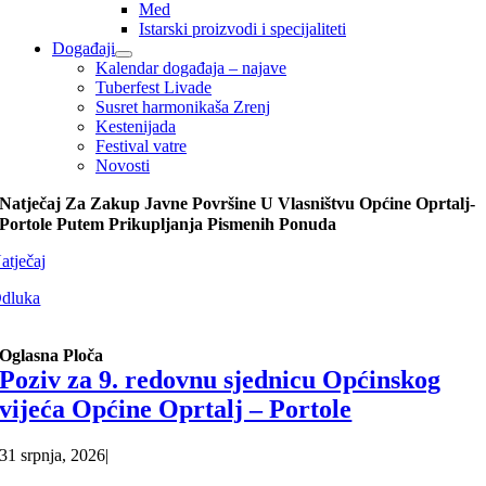
Med
Istarski proizvodi i specijaliteti
Događaji
Kalendar događaja – najave
Tuberfest Livade
Susret harmonikaša Zrenj
Kestenijada
Festival vatre
Novosti
Natječaj Za Zakup Javne Površine U Vlasništvu Općine Oprtalj-
Portole Putem Prikupljanja Pismenih Ponuda
atječaj
dluka
Oglasna Ploča
Poziv za 9. redovnu sjednicu Općinskog
vijeća Općine Oprtalj – Portole
31 srpnja, 2026
|