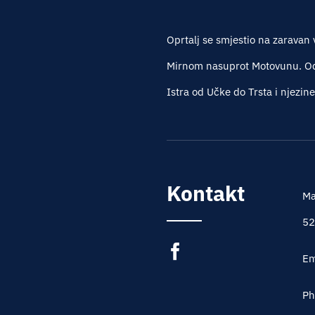
Oprtalj se smjestio na zaravan 
Mirnom nasuprot Motovunu. Oda
Istra od Učke do Trsta i njezin
Kontakt
Ma
52
Em
Ph