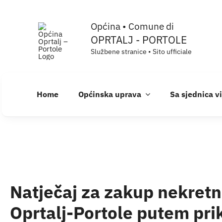
Skip
Općina • Comune di
to
OPRTALJ - PORTOLE
content
Službene stranice • Sito ufficiale
Home
Općinska uprava
Sa sjednica v
Natječaj za zakup nekretn
Oprtalj-Portole putem pri