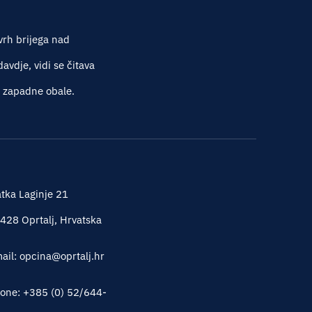
vrh brijega nad
vdje, vidi se čitava
e zapadne obale.
tka Laginje 21
428 Oprtalj, Hrvatska
ail: opcina@oprtalj.hr
one: +385 (0) 52/644-