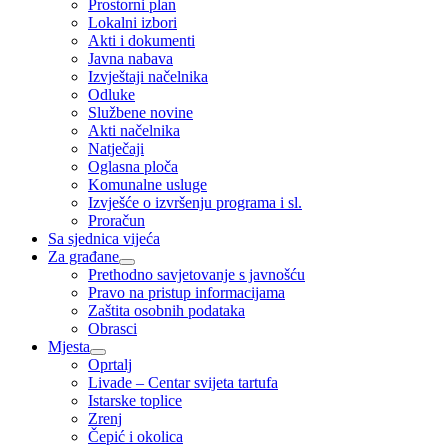
Prostorni plan
Lokalni izbori
Akti i dokumenti
Javna nabava
Izvještaji načelnika
Odluke
Službene novine
Akti načelnika
Natječaji
Oglasna ploča
Komunalne usluge
Izvješće o izvršenju programa i sl.
Proračun
Sa sjednica vijeća
Za građane
Prethodno savjetovanje s javnošću
Pravo na pristup informacijama
Zaštita osobnih podataka
Obrasci
Mjesta
Oprtalj
Livade – Centar svijeta tartufa
Istarske toplice
Zrenj
Čepić i okolica