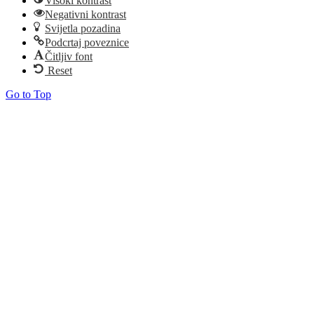
Visoki kontrast
Negativni kontrast
Svijetla pozadina
Podcrtaj poveznice
Čitljiv font
Reset
Go to Top