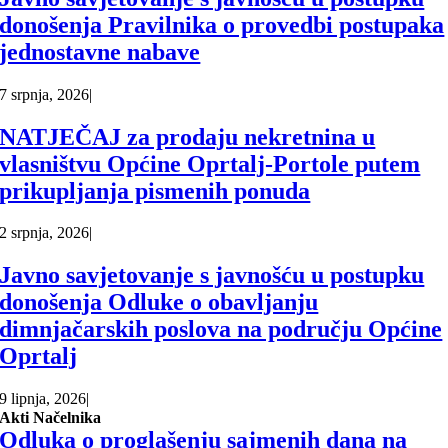
donošenja Pravilnika o provedbi postupaka
jednostavne nabave
7 srpnja, 2026
|
NATJEČAJ za prodaju nekretnina u
vlasništvu Općine Oprtalj-Portole putem
prikupljanja pismenih ponuda
2 srpnja, 2026
|
Javno savjetovanje s javnošću u postupku
donošenja Odluke o obavljanju
dimnjačarskih poslova na području Općine
Oprtalj
9 lipnja, 2026
|
Akti Načelnika
Odluka o proglašenju sajmenih dana na