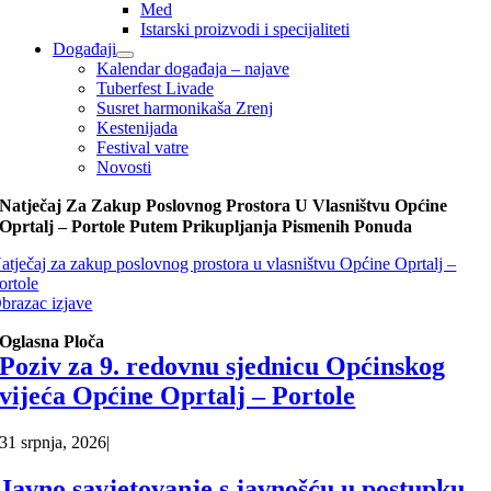
Med
Istarski proizvodi i specijaliteti
Događaji
Kalendar događaja – najave
Tuberfest Livade
Susret harmonikaša Zrenj
Kestenijada
Festival vatre
Novosti
Natječaj Za Zakup Poslovnog Prostora U Vlasništvu Općine
Oprtalj – Portole Putem Prikupljanja Pismenih Ponuda
atječaj za zakup poslovnog prostora u vlasništvu Općine Oprtalj –
ortole
brazac izjave
Oglasna Ploča
Poziv za 9. redovnu sjednicu Općinskog
vijeća Općine Oprtalj – Portole
31 srpnja, 2026
|
Javno savjetovanje s javnošću u postupku