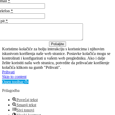
mail
*
elefon
*
pit
*
Pošaljite
Koristimo kolačiće za bolju interakciju s korisnicima i njihovim
iskustvom korištenja naše web stranice. Postavke kolačića mogu se
kontrolirati i konfigurirati u vašem web pregledniku. Ako i dalje
želite koristiti našu web stranicu, potvrdite da prihvaćate korištenje
kolačića klikom na gumb "Prihvati".
Prihvati
Skip to content
Open toolbar
Prilagodba
Povećaj tekst
Smanji tekst
Sivi tonovi