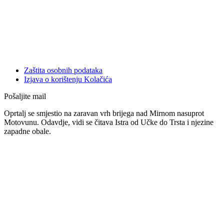
Zaštita osobnih podataka
Izjava o korištenju Kolačića
Pošaljite mail
Oprtalj se smjestio na zaravan vrh brijega nad Mirnom nasuprot
Motovunu. Odavdje, vidi se čitava Istra od Učke do Trsta i njezine
zapadne obale.