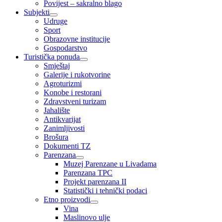
Povijest – sakralno blago
Subjekti
Udruge
Sport
Obrazovne institucije
Gospodarstvo
Turistička ponuda
Smještaj
Galerije i rukotvorine
Agroturizmi
Konobe i restorani
Zdravstveni turizam
Jahalište
Antikvarijat
Zanimljivosti
Brošura
Dokumenti TZ
Parenzana
Muzej Parenzane u Livadama
Parenzana TPC
Projekt parenzana II
Statistički i tehnički podaci
Etno proizvodi
Vina
Maslinovo ulje