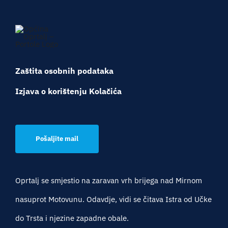
Turistička ponuda
Događaji
Zaštita osobnih podataka
Izjava o korištenju Kolačića
Pošaljite mail
Oprtalj se smjestio na zaravan vrh brijega nad Mirnom
nasuprot Motovunu. Odavdje, vidi se čitava Istra od Učke
do Trsta i njezine zapadne obale.