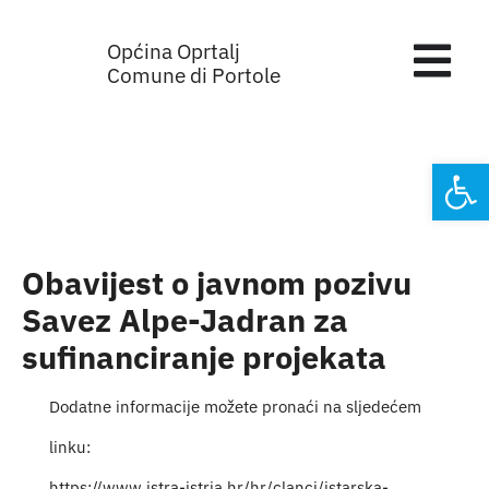
Skip
Općina Oprtalj
to
Tog
Comune di Portole
content
Nav
Home
Open
Općinska 
Sa sjednic
Obavijest o javnom pozivu
Savez Alpe-Jadran za
Za građan
sufinanciranje projekata
Mjesta
Dodatne informacije možete pronaći na sljedećem
linku:
Subjekti
https://www.istra-istria.hr/hr/clanci/istarska-