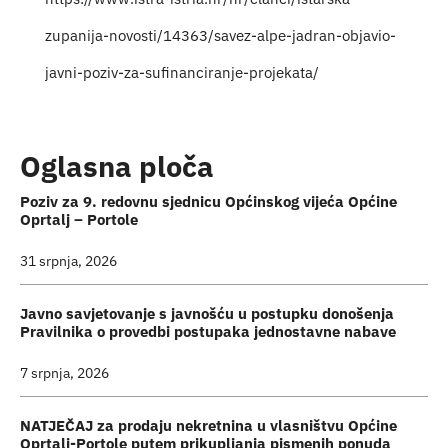
Turističk
zupanija-novosti/14363/savez-alpe-jadran-objavio-
javni-poziv-za-sufinanciranje-projekata/
Događaji
Oglasna ploča
Poziv za 9. redovnu sjednicu Općinskog vijeća Općine
Oprtalj – Portole
31 srpnja, 2026
Javno savjetovanje s javnošću u postupku donošenja
Pravilnika o provedbi postupaka jednostavne nabave
7 srpnja, 2026
NATJEČAJ za prodaju nekretnina u vlasništvu Općine
Oprtalj-Portole putem prikupljanja pismenih ponuda