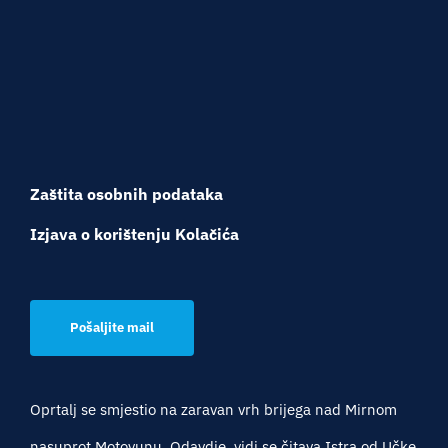
Zaštita osobnih podataka
Izjava o korištenju Kolačića
Pošaljite mail
Oprtalj se smjestio na zaravan vrh brijega nad Mirnom
nasuprot Motovunu. Odavdje, vidi se čitava Istra od Učke