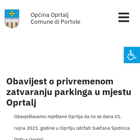
Skip
Općina Oprtalj
to
Tog
Comune di Portole
content
Nav
Home
Open
Općinska uprava
Sa sjednica vijeća
Obavijest o privremenom
zatvaranju parkinga u mjestu
Za građane
Oprtalj
Mjesta
Obavještavamo mještane Oprtlja da će se dana 01.
rujna 2023. godine u Oprtlju održati Svečana Sjednica
Subjekti
DVD-a Oprtalj.