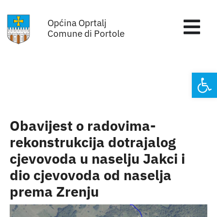
Skip
Općina Oprtalj
to
Tog
Comune di Portole
content
Nav
Home
Open
Općinska uprava
Sa sjednica vijeća
Obavijest o radovima-
rekonstrukcija dotrajalog
Za građane
cjevovoda u naselju Jakci i
dio cjevovoda od naselja
Mjesta
prema Zrenju
Subjekti