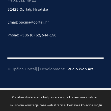
Matka Laginje 21
52428 Oprtalj, Hrvatska
Email: opcina@oprtalj.hr
Phone: +385 (0) 52/644-150
© Općina Oprtalj | Development:
Studio Web Art
Koristimo kolačiće za bolju interakciju s korisnicima i njihovim
iskustvom korištenja naše web stranice. Postavke kolačića mogu