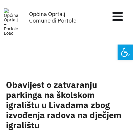
Skip
Općina Oprtalj
to
Tog
Comune di Portole
content
Nav
Home
Open
Općinska uprava
Sa sjednica vijeća
Obavijest o zatvaranju
Za građane
parkinga na školskom
igralištu u Livadama zbog
Mjesta
izvođenja radova na dječjem
igralištu
Subjekti