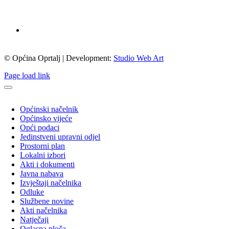
© Općina Oprtalj | Development:
Studio Web Art
Page load link
Općinski načelnik
Općinsko vijeće
Opći podaci
Jedinstveni upravni odjel
Prostorni plan
Lokalni izbori
Akti i dokumenti
Javna nabava
Izvještaji načelnika
Odluke
Službene novine
Akti načelnika
Natječaji
Oglasna ploča