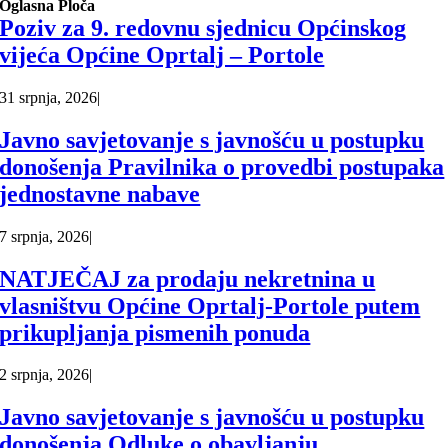
Oglasna Ploča
Poziv za 9. redovnu sjednicu Općinskog
vijeća Općine Oprtalj – Portole
31 srpnja, 2026
|
Javno savjetovanje s javnošću u postupku
donošenja Pravilnika o provedbi postupaka
jednostavne nabave
7 srpnja, 2026
|
NATJEČAJ za prodaju nekretnina u
vlasništvu Općine Oprtalj-Portole putem
prikupljanja pismenih ponuda
2 srpnja, 2026
|
Javno savjetovanje s javnošću u postupku
donošenja Odluke o obavljanju