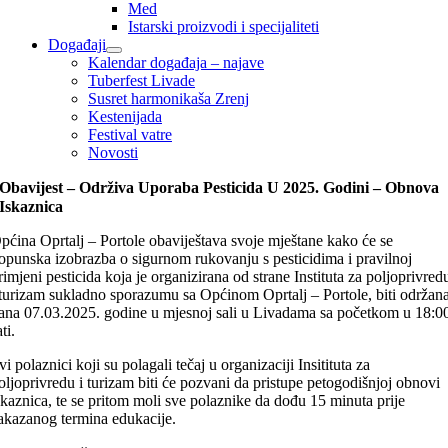
Med
Istarski proizvodi i specijaliteti
Događaji
Kalendar događaja – najave
Tuberfest Livade
Susret harmonikaša Zrenj
Kestenijada
Festival vatre
Novosti
Obavijest – Održiva Uporaba Pesticida U 2025. Godini – Obnova
Iskaznica
pćina Oprtalj – Portole obaviještava svoje mještane kako će se
opunska izobrazba o sigurnom rukovanju s pesticidima i pravilnoj
rimjeni pesticida koja je organizirana od strane Instituta za poljoprivred
 turizam sukladno sporazumu sa Općinom Oprtalj – Portole, biti održan
ana 07.03.2025. godine u mjesnoj sali u Livadama sa početkom u 18:0
ati.
vi polaznici koji su polagali tečaj u organizaciji Insitituta za
oljoprivredu i turizam biti će pozvani da pristupe petogodišnjoj obnovi
skaznica, te se pritom moli sve polaznike da dođu 15 minuta prije
akazanog termina edukacije.