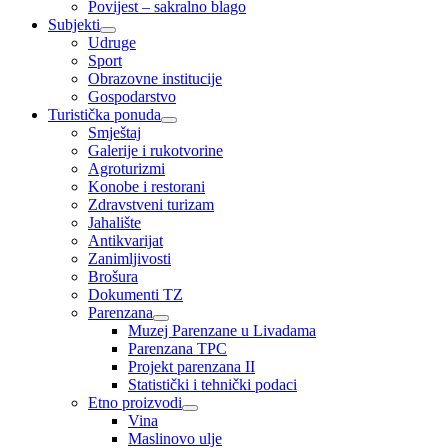
Povijest – sakralno blago
Subjekti
Udruge
Sport
Obrazovne institucije
Gospodarstvo
Turistička ponuda
Smještaj
Galerije i rukotvorine
Agroturizmi
Konobe i restorani
Zdravstveni turizam
Jahalište
Antikvarijat
Zanimljivosti
Brošura
Dokumenti TZ
Parenzana
Muzej Parenzane u Livadama
Parenzana TPC
Projekt parenzana II
Statistički i tehnički podaci
Etno proizvodi
Vina
Maslinovo ulje