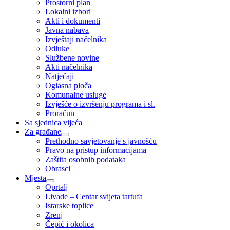
Prostorni plan
Lokalni izbori
Akti i dokumenti
Javna nabava
Izvještaji načelnika
Odluke
Službene novine
Akti načelnika
Natječaji
Oglasna ploča
Komunalne usluge
Izvješće o izvršenju programa i sl.
Proračun
Sa sjednica vijeća
Za građane
Prethodno savjetovanje s javnošću
Pravo na pristup informacijama
Zaštita osobnih podataka
Obrasci
Mjesta
Oprtalj
Livade – Centar svijeta tartufa
Istarske toplice
Zrenj
Čepić i okolica