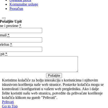
Komunalne usluge
Proračun
Pošaljite Upit
me i prezime
*
mail
*
elefon
*
pit
*
Pošaljite
Koristimo kolačiće za bolju interakciju s korisnicima i njihovim
iskustvom korištenja naše web stranice. Postavke kolačića mogu se
kontrolirati i konfigurirati u vašem web pregledniku. Ako i dalje
želite koristiti našu web stranicu, potvrdite da prihvaćate korištenje
kolačića klikom na gumb "Prihvati".
Prihvati
Go to Top