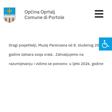
Skip
Općina Oprtalj
to
Tog
Comune di Portole
content
Nav
Home
Open
Dragi posjetitelji, Muzej Parenzana od 8. studenog 2025.
Općinska uprava
godine zatvara svoja vrata . Zahvaljujemo na
Sa sjednica vijeća
razumijevanju i vidimo se ponovno u ljeto 2026. godine
Za građane
Mjesta
Subjekti