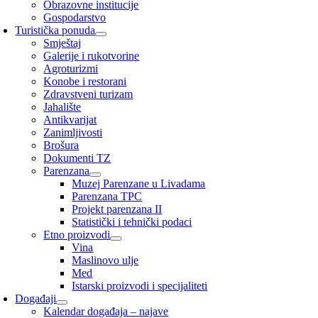
Obrazovne institucije
Gospodarstvo
Turistička ponuda
Smještaj
Galerije i rukotvorine
Agroturizmi
Konobe i restorani
Zdravstveni turizam
Jahalište
Antikvarijat
Zanimljivosti
Brošura
Dokumenti TZ
Parenzana
Muzej Parenzane u Livadama
Parenzana TPC
Projekt parenzana II
Statistički i tehnički podaci
Etno proizvodi
Vina
Maslinovo ulje
Med
Istarski proizvodi i specijaliteti
Događaji
Kalendar događaja – najave