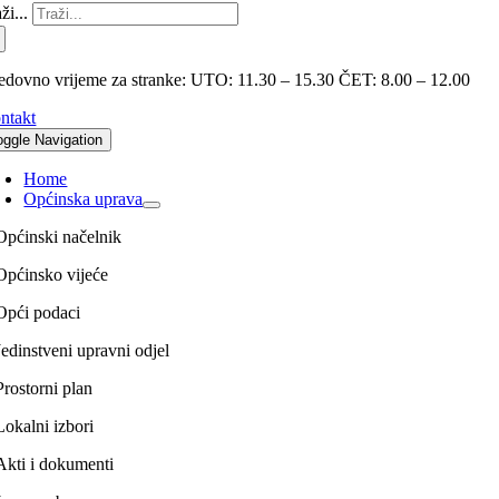
ži...
edovno vrijeme za stranke: UTO: 11.30 – 15.30 ČET: 8.00 – 12.00
ntakt
oggle Navigation
Home
Općinska uprava
Općinski načelnik
Općinsko vijeće
Opći podaci
Jedinstveni upravni odjel
Prostorni plan
Lokalni izbori
Akti i dokumenti