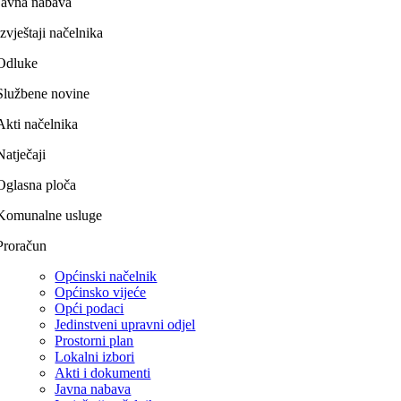
Javna nabava
Izvještaji načelnika
Odluke
Službene novine
Akti načelnika
Natječaji
Oglasna ploča
Komunalne usluge
Proračun
Općinski načelnik
Općinsko vijeće
Opći podaci
Jedinstveni upravni odjel
Prostorni plan
Lokalni izbori
Akti i dokumenti
Javna nabava