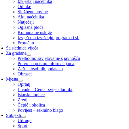
Izvještaji načelnika
Odluke
Službene novine
Akti načelnika
Natječaji
Oglasna ploča
Komunalne usluge
Izvješće o izvršenju programa i sl.
Proračun
Sa sjednica vijeća
Za građane
Prethodno savjetovanje s javnošću
Pravo na pristup informacijama
Zaštita osobnih podataka
Obrasci
Mjesta
Oprtalj
Livade – Centar svijeta tartufa
Istarske toplice
Zrenj
Čepić i okolica
Povijest – sakralno blago
Subjekti
Udruge
Sport