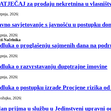
ATJEČAJ za prodaju nekretnina u vlasništv
srpnja, 2026
|
avno savjetovanje s javnošću u postupku do
lipnja, 2026
|
ti Načelnika
dluka o proglašenju sajmenih dana na podr
lipnja, 2026
|
dluka o razvrstavanju dugotrajne imovine
lipnja, 2026
|
dluka o postupku izrade Procjene rizika od 
 ožujka, 2026
|
lan prijma u službu u Jedinstveni upravni o