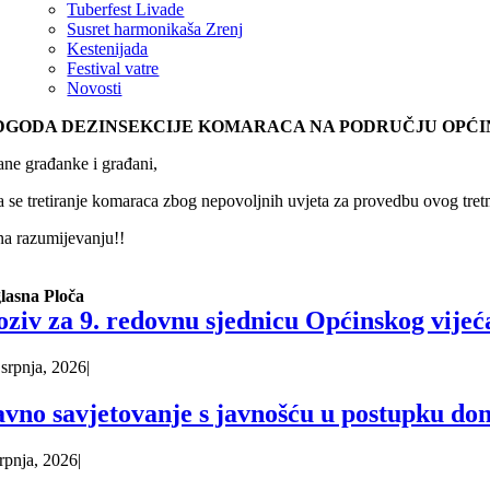
Tuberfest Livade
Susret harmonikaša Zrenj
Kestenijada
Festival vatre
Novosti
DGODA DEZINSEKCIJE KOMARACA NA PODRUČJU OPĆINE
ne građanke i građani,
 se tretiranje komaraca zbog nepovoljnih uvjeta za provedbu ovog tre
na razumijevanju!!
lasna Ploča
oziv za 9. redovnu sjednicu Općinskog vijeć
 srpnja, 2026
|
avno savjetovanje s javnošću u postupku do
srpnja, 2026
|