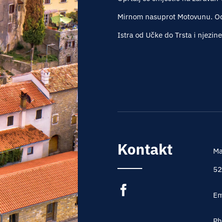
Mirnom nasuprot Motovunu. Oda
Istra od Učke do Trsta i njezin
Kontakt
Ma
52
Em
Ph