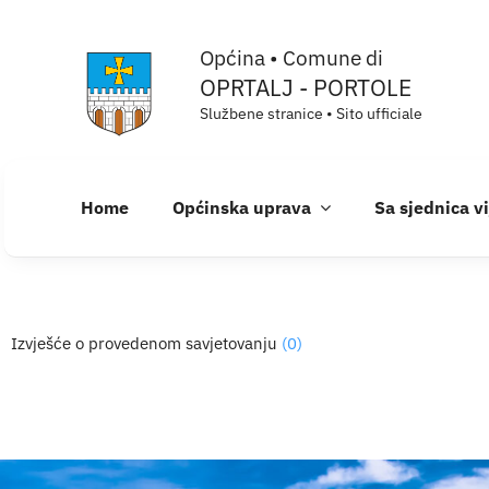
Skip
Općina • Comune di
to
OPRTALJ - PORTOLE
content
Službene stranice • Sito ufficiale
Home
Općinska uprava
Sa sjednica v
Izvješće o provedenom savjetovanju
(0)