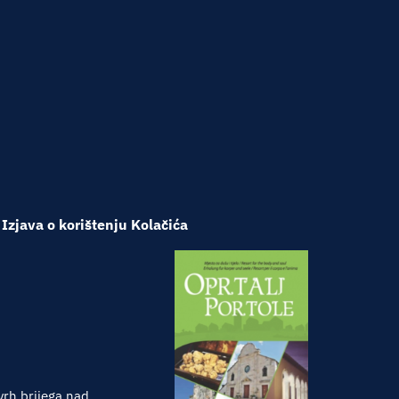
Izjava o korištenju Kolačića
vrh brijega nad