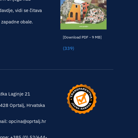
vdje, vidi se čitava
e zapadne obale.
[Download PDF - 9 MB]
(339)
tka Laginje 21
428 Oprtalj, Hrvatska
ail: opcina@oprtalj.hr
one: +385 (0) 52/644-