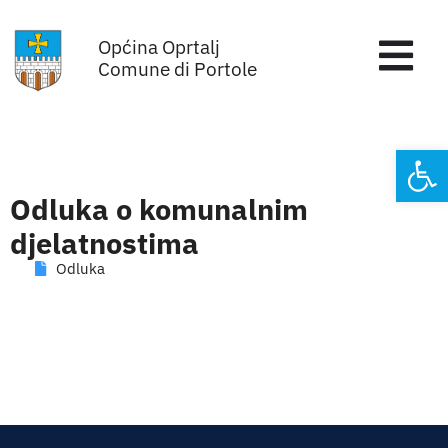
Skip
Općina Oprtalj
to
Tog
Comune di Portole
content
Nav
Home
Open
Općinska uprava
Odluka o komunalnim
djelatnostima
Sa sjednica vijeća
Odluka
Za građane
Mjesta
Subjekti