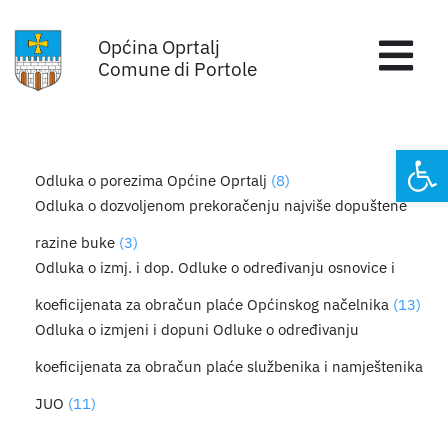
Skip
Općina Oprtalj
to
Tog
Comune di Portole
content
Nav
Home
Open
Odluka o porezima Općine Oprtalj
(8)
Općinska uprava
Odluka o dozvoljenom prekoračenju najviše dopuštene
razine buke
(3)
Sa sjednica vijeća
Odluka o izmj. i dop. Odluke o određivanju osnovice i
koeficijenata za obračun plaće Općinskog načelnika
(13)
Za građane
Odluka o izmjeni i dopuni Odluke o određivanju
Mjesta
koeficijenata za obračun plaće službenika i namještenika
JUO
(11)
Subjekti