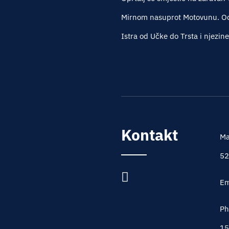
Mirnom nasuprot Motovunu. Oda
Istra od Učke do Trsta i njezin
Kontakt
Ma
52
Em
Ph
15