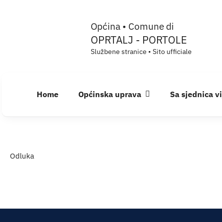
Skip
Općina • Comune di
to
OPRTALJ - PORTOLE
content
Službene stranice • Sito ufficiale
Home
Općinska uprava
Sa sjednica v
Odluka