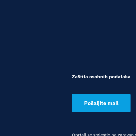
Zaštita osobnih podataka
Pošaljite mail
Oprtalj se smjestio na zaravan 