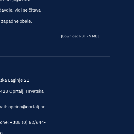
vdje, vidi se čitava
e zapadne obale.
[Download PDF - 9 MB]
tka Laginje 21
428 Oprtalj, Hrvatska
ail: opcina@oprtalj.hr
one: +385 (0) 52/644-
0