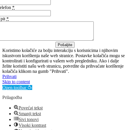
elefon
*
pit
*
Pošaljite
Koristimo kolačiće za bolju interakciju s korisnicima i njihovim
iskustvom korištenja naše web stranice. Postavke kolačića mogu se
kontrolirati i konfigurirati u vašem web pregledniku. Ako i dalje
želite koristiti našu web stranicu, potvrdite da prihvaćate korištenje
kolačića klikom na gumb "Prihvati".
Prihvati
Skip to content
Open toolbar
Prilagodba
Povećaj tekst
Smanji tekst
Sivi tonovi
Visoki kontrast