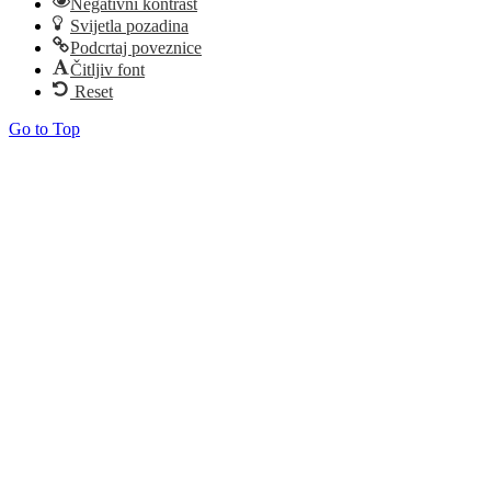
Negativni kontrast
Svijetla pozadina
Podcrtaj poveznice
Čitljiv font
Reset
Go to Top