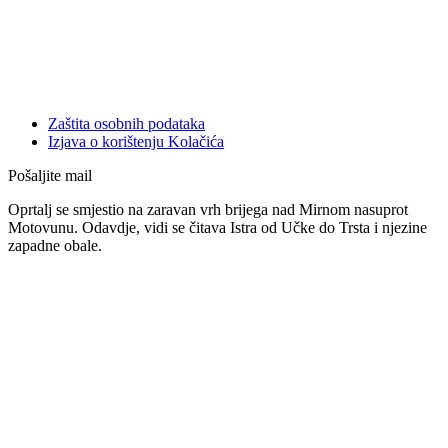
Zaštita osobnih podataka
Izjava o korištenju Kolačića
Pošaljite mail
Oprtalj se smjestio na zaravan vrh brijega nad Mirnom nasuprot
Motovunu. Odavdje, vidi se čitava Istra od Učke do Trsta i njezine
zapadne obale.