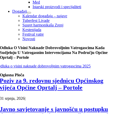
Med
Istarski proizvodi i specijaliteti
Događaji
Kalendar događaja – najave
Tuberfest Livade
Susret harmonikaša Zrenj
Kestenijada
Festival vatre
Novosti
Odluka O Visini Naknade Dobrovoljnim Vatrogascima Kada
Sudjeluju U Vatrogasnim Intervencijama Na Području Općine
Oprtalj – Portole
dluka o visini naknade dobrovoljnim vatrogascima 2025
Oglasna Ploča
Poziv za 9. redovnu sjednicu Općinskog
vijeća Općine Oprtalj – Portole
31 srpnja, 2026
|
Javno savjetovanje s javnošću u postupku