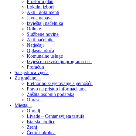
Prostorni plan
Lokalni izbori
Akti i dokumenti
Javna nabava
Izvještaji načelnika
Odluke
Službene novine
Akti načelnika
Natječaji
Oglasna ploča
Komunalne usluge
Izvješće o izvršenju programa i sl.
Proračun
Sa sjednica vijeća
Za građane
Prethodno savjetovanje s javnošću
Pravo na pristup informacijama
Zaštita osobnih podataka
Obrasci
Mjesta
Oprtalj
Livade – Centar svijeta tartufa
Istarske toplice
Zrenj
Čepić i okolica