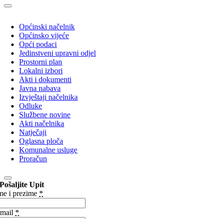
Općinski načelnik
Općinsko vijeće
Opći podaci
Jedinstveni upravni odjel
Prostorni plan
Lokalni izbori
Akti i dokumenti
Javna nabava
Izvještaji načelnika
Odluke
Službene novine
Akti načelnika
Natječaji
Oglasna ploča
Komunalne usluge
Proračun
Pošaljite Upit
me i prezime
*
mail
*