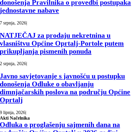
donošenja Pravilnika o provedbi postupaka
jednostavne nabave
7 srpnja, 2026
|
NATJEČAJ za prodaju nekretnina u
vlasništvu Općine Oprtalj-Portole putem
prikupljanja pismenih ponuda
2 srpnja, 2026
|
Javno savjetovanje s javnošću u postupku
donošenja Odluke o obavljanju
dimnjačarskih poslova na području Općine
Oprtalj
9 lipnja, 2026
|
Akti Načelnika
Odluka o proglašenju sajmenih dana na