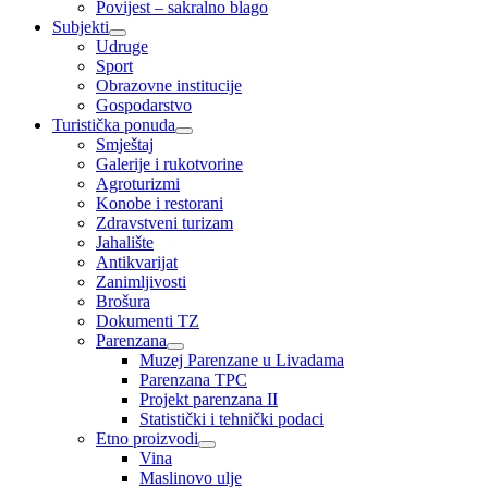
Povijest – sakralno blago
Subjekti
Udruge
Sport
Obrazovne institucije
Gospodarstvo
Turistička ponuda
Smještaj
Galerije i rukotvorine
Agroturizmi
Konobe i restorani
Zdravstveni turizam
Jahalište
Antikvarijat
Zanimljivosti
Brošura
Dokumenti TZ
Parenzana
Muzej Parenzane u Livadama
Parenzana TPC
Projekt parenzana II
Statistički i tehnički podaci
Etno proizvodi
Vina
Maslinovo ulje