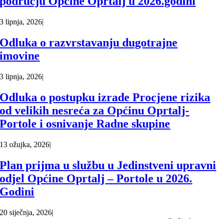
području Općine Oprtalj u 2026.godini
3 lipnja, 2026
|
Odluka o razvrstavanju dugotrajne
imovine
3 lipnja, 2026
|
Odluka o postupku izrade Procjene rizika
od velikih nesreća za Općinu Oprtalj-
Portole i osnivanje Radne skupine
13 ožujka, 2026
|
Plan prijma u službu u Jedinstveni upravni
odjel Općine Oprtalj – Portole u 2026.
Godini
20 siječnja, 2026
|