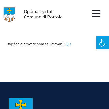
Skip
Općina Oprtalj
to
Tog
Comune di Portole
content
Nav
Home
Open
Izvješće o provedenom savjetovanju
(1)
Općinska uprava
Sa sjednica vijeća
Za građane
Mjesta
Subjekti