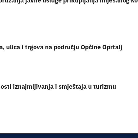
 pružanja javne usluge prikupljanja miješanog 
, ulica i trgova na području Općine Oprtalj
osti iznajmljivanja i smještaja u turizmu