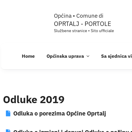
Skip
Općina • Comune di
to
OPRTALJ - PORTOLE
content
Službene stranice • Sito ufficiale
Home
Općinska uprava
Sa sjednica v
Odluke 2019
Odluka o porezima Općine Oprtalj