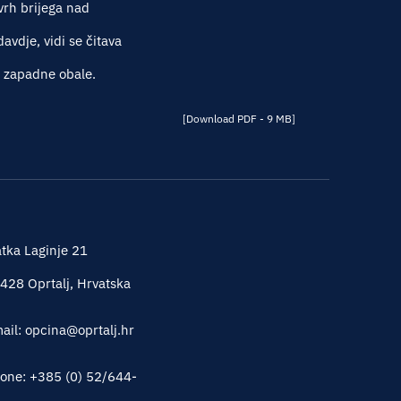
vrh brijega nad
vdje, vidi se čitava
e zapadne obale.
[Download PDF - 9 MB]
tka Laginje 21
428 Oprtalj, Hrvatska
ail: opcina@oprtalj.hr
one: +385 (0) 52/644-