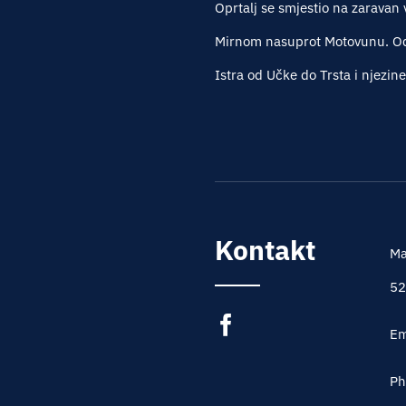
Oprtalj se smjestio na zaravan 
Mirnom nasuprot Motovunu. Oda
Istra od Učke do Trsta i njezin
Kontakt
Ma
52
Em
Ph