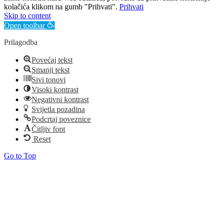
kolačića klikom na gumb "Prihvati".
Prihvati
Skip to content
Open toolbar
Prilagodba
Povećaj tekst
Smanji tekst
Sivi tonovi
Visoki kontrast
Negativni kontrast
Svijetla pozadina
Podcrtaj poveznice
Čitljiv font
Reset
Go to Top