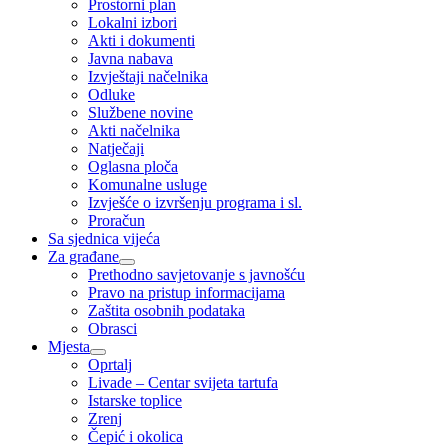
Prostorni plan
Lokalni izbori
Akti i dokumenti
Javna nabava
Izvještaji načelnika
Odluke
Službene novine
Akti načelnika
Natječaji
Oglasna ploča
Komunalne usluge
Izvješće o izvršenju programa i sl.
Proračun
Sa sjednica vijeća
Za građane
Prethodno savjetovanje s javnošću
Pravo na pristup informacijama
Zaštita osobnih podataka
Obrasci
Mjesta
Oprtalj
Livade – Centar svijeta tartufa
Istarske toplice
Zrenj
Čepić i okolica