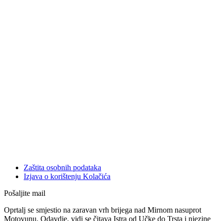
Zaštita osobnih podataka
Izjava o korištenju Kolačića
Pošaljite mail
Oprtalj se smjestio na zaravan vrh brijega nad Mirnom nasuprot
Motovunu. Odavdje, vidi se čitava Istra od Učke do Trsta i njezine