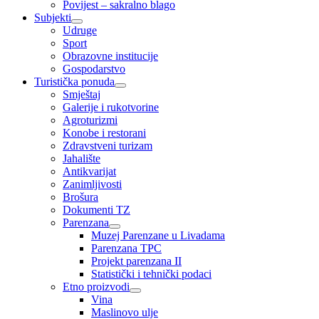
Povijest – sakralno blago
Subjekti
Udruge
Sport
Obrazovne institucije
Gospodarstvo
Turistička ponuda
Smještaj
Galerije i rukotvorine
Agroturizmi
Konobe i restorani
Zdravstveni turizam
Jahalište
Antikvarijat
Zanimljivosti
Brošura
Dokumenti TZ
Parenzana
Muzej Parenzane u Livadama
Parenzana TPC
Projekt parenzana II
Statistički i tehnički podaci
Etno proizvodi
Vina
Maslinovo ulje