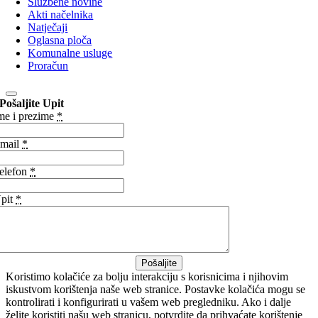
Službene novine
Akti načelnika
Natječaji
Oglasna ploča
Komunalne usluge
Proračun
Pošaljite Upit
me i prezime
*
mail
*
elefon
*
pit
*
Pošaljite
Koristimo kolačiće za bolju interakciju s korisnicima i njihovim
iskustvom korištenja naše web stranice. Postavke kolačića mogu se
kontrolirati i konfigurirati u vašem web pregledniku. Ako i dalje
želite koristiti našu web stranicu, potvrdite da prihvaćate korištenje