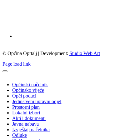
© Općina Oprtalj | Development:
Studio Web Art
Page load link
Općinski načelnik
Općinsko vijeće
Opći podaci
Jedinstveni upravni odjel
Prostorni plan
Lokalni izbori
Akti i dokumenti
Javna nabava
Izvještaji načelnika
Odluke