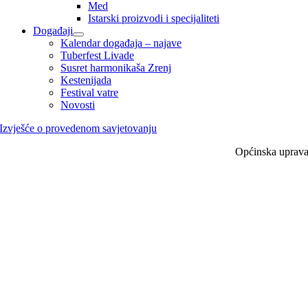
Med
Istarski proizvodi i specijaliteti
Događaji
Kalendar događaja – najave
Tuberfest Livade
Susret harmonikaša Zrenj
Kestenijada
Festival vatre
Novosti
Izvješće o provedenom savjetovanju
Općinska uprav