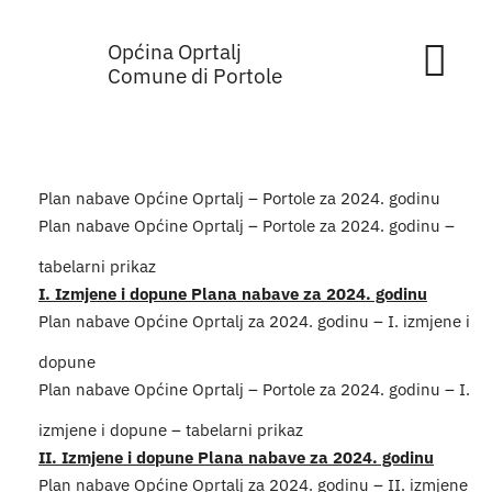
Skip
Općina Oprtalj
to
Tog
Comune di Portole
content
Nav
Home
Plan nabave Općine Oprtalj – Portole za 2024. godinu
Općinska 
Plan nabave Općine Oprtalj – Portole za 2024. godinu –
tabelarni prikaz
Sa sjednic
I. Izmjene i dopune Plana nabave za 2024. godinu
Plan nabave Općine Oprtalj za 2024. godinu – I. izmjene i
Za građan
dopune
Plan nabave Općine Oprtalj – Portole za 2024. godinu – I.
Mjesta
izmjene i dopune – tabelarni prikaz
II. Izmjene i dopune Plana nabave za 2024. godinu
Subjekti
Plan nabave Općine Oprtalj za 2024. godinu – II. izmjene