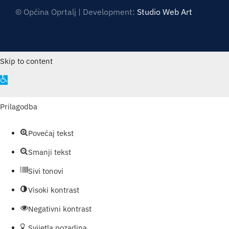
© Općina Oprtalj | Development:
Studio Web Art
Skip to content
Open
toolbar
Prilagodba
Povećaj tekst
Smanji tekst
Sivi tonovi
Visoki kontrast
Negativni kontrast
Svijetla pozadina