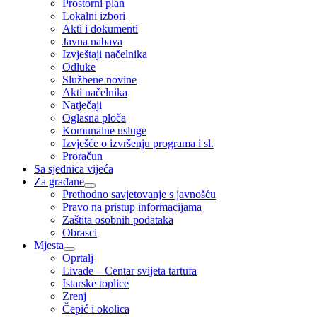
Prostorni plan
Lokalni izbori
Akti i dokumenti
Javna nabava
Izvještaji načelnika
Odluke
Službene novine
Akti načelnika
Natječaji
Oglasna ploča
Komunalne usluge
Izvješće o izvršenju programa i sl.
Proračun
Sa sjednica vijeća
Za građane
Prethodno savjetovanje s javnošću
Pravo na pristup informacijama
Zaštita osobnih podataka
Obrasci
Mjesta
Oprtalj
Livade – Centar svijeta tartufa
Istarske toplice
Zrenj
Čepić i okolica