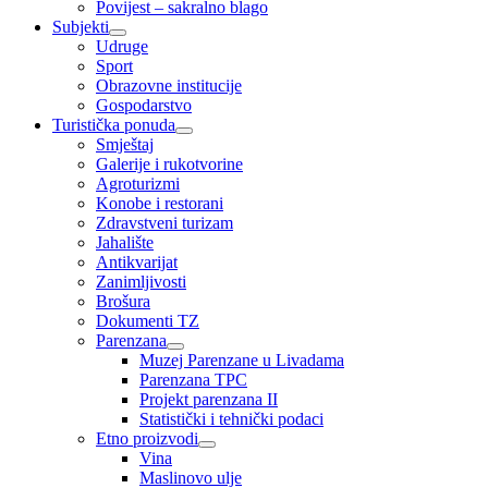
Povijest – sakralno blago
Subjekti
Udruge
Sport
Obrazovne institucije
Gospodarstvo
Turistička ponuda
Smještaj
Galerije i rukotvorine
Agroturizmi
Konobe i restorani
Zdravstveni turizam
Jahalište
Antikvarijat
Zanimljivosti
Brošura
Dokumenti TZ
Parenzana
Muzej Parenzane u Livadama
Parenzana TPC
Projekt parenzana II
Statistički i tehnički podaci
Etno proizvodi
Vina
Maslinovo ulje