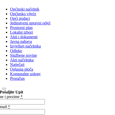
Općinski načelnik
Općinsko vijeće
Opći podaci
Jedinstveni upravni odjel
Prostorni plan
Lokalni izbori
Akti i dokumenti
Javna nabava
Izvještaji načelnika
Odluke
Službene novine
Akti načelnika
Natječaji
Oglasna ploča
Komunalne usluge
Proračun
Pošaljite Upit
me i prezime
*
mail
*