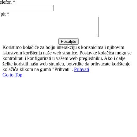
elefon
*
pit
*
Pošaljite
Koristimo kolačiće za bolju interakciju s korisnicima i njihovim
iskustvom korištenja naše web stranice. Postavke kolačića mogu se
kontrolirati i konfigurirati u vašem web pregledniku. Ako i dalje
želite koristiti našu web stranicu, potvrdite da prihvaćate korištenje
kolačića klikom na gumb "Prihvati".
Prihvati
Go to Top