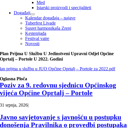
Med
Istarski proizvodi i specijaliteti
Događaji
Kalendar događaja – najave
Tuberfest Livade
Susret harmonikaša Zrenj
Kestenijada
Festival vatre
Novosti
Plan Prijma U Službu U Jedinstveni Upravni Odjel Općine
Oprtalj – Portole U 2022. Godini
lan prijma u službu u JUO Općine Oprtalj – Portole za 2022.pdf
Oglasna Ploča
Poziv za 9. redovnu sjednicu Općinskog
vijeća Općine Oprtalj – Portole
31 srpnja, 2026
|
Javno savjetovanje s javnošću u postupku
donošenja Pravilnika o provedbi postupaka