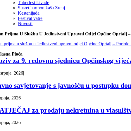
Tuberfest Livade
Susret harmonikaša Zrenj
Kestenijada
Festival vatre
Novosti
an Prijma U Službu U Jedinstveni Upravni Odjel Općine Oprtalj –
an prijma u službu u Jedinstveni upravni odjel Općine Oprtalj – Portole
lasna Ploča
oziv za 9. redovnu sjednicu Općinskog vijeć
 srpnja, 2026
|
avno savjetovanje s javnošću u postupku do
srpnja, 2026
|
ATJEČAJ za prodaju nekretnina u vlasništv
srpnja, 2026
|