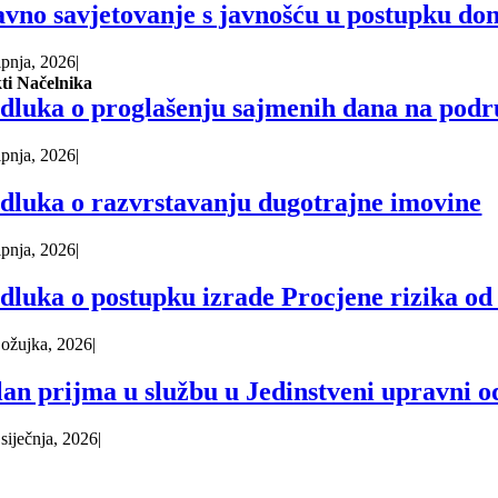
avno savjetovanje s javnošću u postupku do
lipnja, 2026
|
ti Načelnika
dluka o proglašenju sajmenih dana na podr
lipnja, 2026
|
dluka o razvrstavanju dugotrajne imovine
lipnja, 2026
|
dluka o postupku izrade Procjene rizika od 
 ožujka, 2026
|
lan prijma u službu u Jedinstveni upravni o
 siječnja, 2026
|