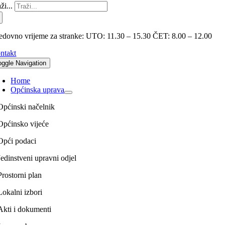
ži...
edovno vrijeme za stranke: UTO: 11.30 – 15.30 ČET: 8.00 – 12.00
ntakt
oggle Navigation
Home
Općinska uprava
Općinski načelnik
Općinsko vijeće
Opći podaci
Jedinstveni upravni odjel
Prostorni plan
Lokalni izbori
Akti i dokumenti