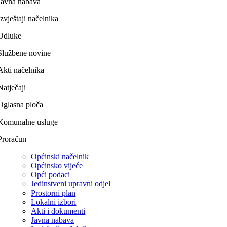
Javna nabava
Izvještaji načelnika
Odluke
Službene novine
Akti načelnika
Natječaji
Oglasna ploča
Komunalne usluge
Proračun
Općinski načelnik
Općinsko vijeće
Opći podaci
Jedinstveni upravni odjel
Prostorni plan
Lokalni izbori
Akti i dokumenti
Javna nabava