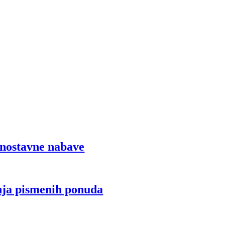
dnostavne nabave
nja pismenih ponuda