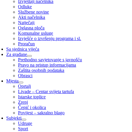
Izvještaji načelnika
Odluke
Službene novine
Akti načelnika
Natječaji
Oglasna ploča
Komunalne usluge
Izvješće o izvršenju programa i sl.
Proračun
Sa sjednica vijeća
Za građane
Prethodno savjetovanje s javnošću
Pravo na pristup informacijama
Zaštita osobnih podataka
Obrasci
Mjesta
Oprtalj
Livade – Centar svijeta tartufa
Istarske toplice
Zrenj
Čepić i okolica
Povijest – sakralno blago
Subjekti
Udruge
Sport