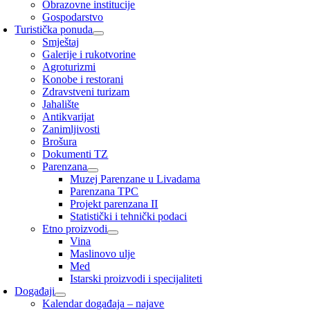
Obrazovne institucije
Gospodarstvo
Turistička ponuda
Smještaj
Galerije i rukotvorine
Agroturizmi
Konobe i restorani
Zdravstveni turizam
Jahalište
Antikvarijat
Zanimljivosti
Brošura
Dokumenti TZ
Parenzana
Muzej Parenzane u Livadama
Parenzana TPC
Projekt parenzana II
Statistički i tehnički podaci
Etno proizvodi
Vina
Maslinovo ulje
Med
Istarski proizvodi i specijaliteti
Događaji
Kalendar događaja – najave