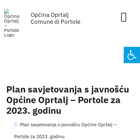
Skip
Općina Oprtalj
to
Tog
Comune di Portole
content
Nav
Home
Open
Općinska uprava
Sa sjednica vijeća
Plan savjetovanja s javnošću
Za građane
Općine Oprtalj – Portole za
2023. godinu
Mjesta
Plan savjetovanja s javnošću Općine Oprtalj –
Subjekti
Portole za 2023. godinu