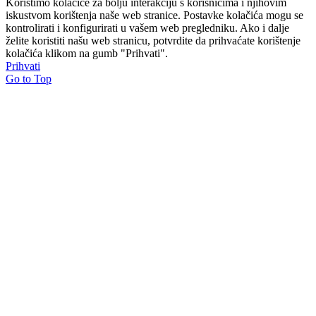
Koristimo kolačiće za bolju interakciju s korisnicima i njihovim
iskustvom korištenja naše web stranice. Postavke kolačića mogu se
kontrolirati i konfigurirati u vašem web pregledniku. Ako i dalje
želite koristiti našu web stranicu, potvrdite da prihvaćate korištenje
kolačića klikom na gumb "Prihvati".
Prihvati
Go to Top