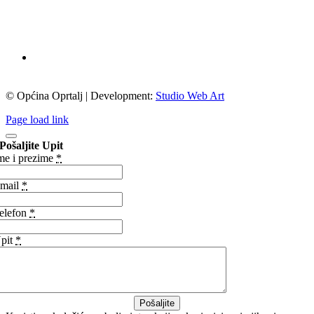
© Općina Oprtalj | Development:
Studio Web Art
Page load link
Pošaljite Upit
me i prezime
*
mail
*
elefon
*
pit
*
Pošaljite