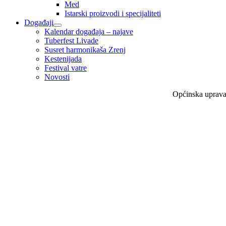
Med
Istarski proizvodi i specijaliteti
Događaji
Kalendar događaja – najave
Tuberfest Livade
Susret harmonikaša Zrenj
Kestenijada
Festival vatre
Novosti
Općinska uprav