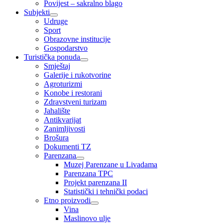
Povijest – sakralno blago
Subjekti
Udruge
Sport
Obrazovne institucije
Gospodarstvo
Turistička ponuda
Smještaj
Galerije i rukotvorine
Agroturizmi
Konobe i restorani
Zdravstveni turizam
Jahalište
Antikvarijat
Zanimljivosti
Brošura
Dokumenti TZ
Parenzana
Muzej Parenzane u Livadama
Parenzana TPC
Projekt parenzana II
Statistički i tehnički podaci
Etno proizvodi
Vina
Maslinovo ulje