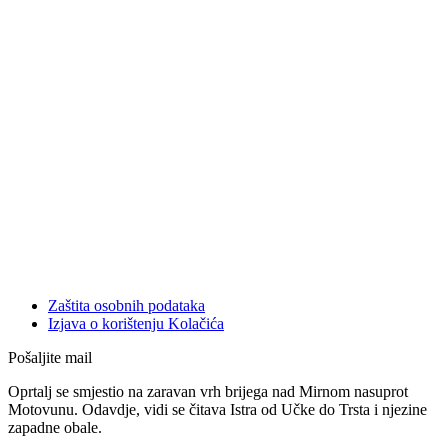
Zaštita osobnih podataka
Izjava o korištenju Kolačića
Pošaljite mail
Oprtalj se smjestio na zaravan vrh brijega nad Mirnom nasuprot
Motovunu. Odavdje, vidi se čitava Istra od Učke do Trsta i njezine
zapadne obale.