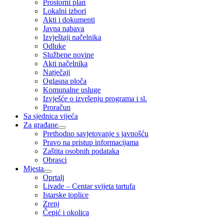
Prostorni plan
Lokalni izbori
Akti i dokumenti
Javna nabava
Izvještaji načelnika
Odluke
Službene novine
Akti načelnika
Natječaji
Oglasna ploča
Komunalne usluge
Izvješće o izvršenju programa i sl.
Proračun
Sa sjednica vijeća
Za građane
Prethodno savjetovanje s javnošću
Pravo na pristup informacijama
Zaštita osobnih podataka
Obrasci
Mjesta
Oprtalj
Livade – Centar svijeta tartufa
Istarske toplice
Zrenj
Čepić i okolica