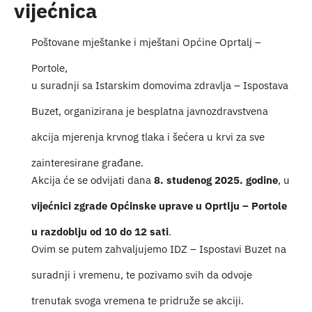
vijećnica
Turistička ponuda
Poštovane mještanke i mještani Općine Oprtalj –
Događaji
Portole,
u suradnji sa Istarskim domovima zdravlja – Ispostava
Buzet, organizirana je besplatna javnozdravstvena
akcija mjerenja krvnog tlaka i šećera u krvi za sve
zainteresirane građane.
Akcija će se odvijati dana
8. studenog 2025. godine
, u
vijećnici zgrade Općinske uprave u Oprtlju – Portole
u razdoblju od 10 do 12 sati
.
Ovim se putem zahvaljujemo IDZ – Ispostavi Buzet na
suradnji i vremenu, te pozivamo svih da odvoje
trenutak svoga vremena te pridruže se akciji.