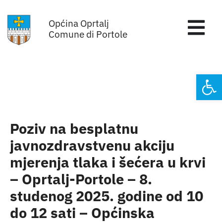
Skip
Općina Oprtalj
to
Tog
Comune di Portole
content
Nav
Home
Open
Općinska uprava
Sa sjednica vijeća
Poziv na besplatnu
javnozdravstvenu akciju
Za građane
mjerenja tlaka i šećera u krvi
– Oprtalj-Portole – 8.
Mjesta
studenog 2025. godine od 10
do 12 sati – Općinska
Subjekti