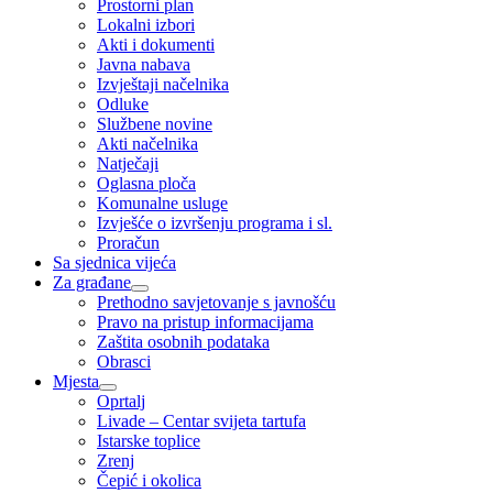
Prostorni plan
Lokalni izbori
Akti i dokumenti
Javna nabava
Izvještaji načelnika
Odluke
Službene novine
Akti načelnika
Natječaji
Oglasna ploča
Komunalne usluge
Izvješće o izvršenju programa i sl.
Proračun
Sa sjednica vijeća
Za građane
Prethodno savjetovanje s javnošću
Pravo na pristup informacijama
Zaštita osobnih podataka
Obrasci
Mjesta
Oprtalj
Livade – Centar svijeta tartufa
Istarske toplice
Zrenj
Čepić i okolica