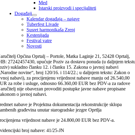
Med
Istarski proizvodi i specijaliteti
Događaji
Kalendar događaja – najave
Tuberfest Livade
Susret harmonikaša Zrenj
Kestenijada
Festival vatre
Novosti
aručitelj Općina Oprtalj – Portole, Matka Laginje 21, 52428 Oprtalj,
IB: 27242457430, upućuje Poziv za dostavu ponuda (u daljnjem tekstu
oziv) sukladno članku 12. i članku 15. Zakona o javnoj nabavi
„Narodne novine“, broj 120/16. i 114/22.; u daljnjem tekstu: Zakon o
avnoj nabavi), za procijenjenu vrijednost nabave manju od 26.540,00
UR za robe i usluge, odnosno 66.360,00 EUR bez PDV-a za radove
aručitelj nije obavezan provoditi postupke javne nabave propisane
akonom o javnoj nabavi.
redmet nabave je Projektna dokumentacija rekonstrukcije sklopa
tambenih građevina unutar starogradske jezgre Oprtlja
rocijenjena vrijednost nabave je 24.800,00 EUR bez PDV-a.
videncijski broj nabave: 41/25-JN