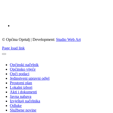
© Općina Oprtalj | Development:
Studio Web Art
Page load link
Općinski načelnik
Općinsko vijeće
Opći podaci
Jedinstveni upravni odjel
Prostorni plan
Lokalni izbori
Akti i dokumenti
Javna nabava
Izvještaji načelnika
Odluke
Službene novine