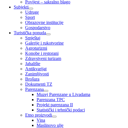
Povijest – sakralno blago
Subjekti
Udruge
Sport
Obrazovne institucije
Gospodarstvo
Turistička ponuda
Smještaj
Galerije i rukotvorine
Agroturizmi
Konobe i restorani
Zdravstveni turizam
Jahalište
Antikvarijat
Zanimljivosti
Brošura
Dokumenti TZ
Parenzana
Muzej Parenzane u Livadama
Parenzana TPC
Projekt parenzana II
Statistički i tehnički podaci
Etno proizvodi
Vina
Maslinovo ulje