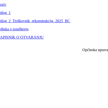
oziv
rilog_1
rilog_2_Troškovnik_rekonstrukcija_2025_BC
dluka o poništenju
APISNIK O OTVARANJU
Općinska uprav