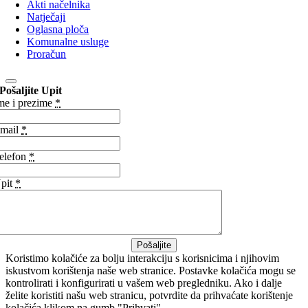
Akti načelnika
Natječaji
Oglasna ploča
Komunalne usluge
Proračun
Pošaljite Upit
me i prezime
*
mail
*
elefon
*
pit
*
Pošaljite
Koristimo kolačiće za bolju interakciju s korisnicima i njihovim
iskustvom korištenja naše web stranice. Postavke kolačića mogu se
kontrolirati i konfigurirati u vašem web pregledniku. Ako i dalje
želite koristiti našu web stranicu, potvrdite da prihvaćate korištenje
kolačića klikom na gumb "Prihvati".