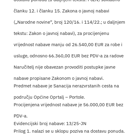
Turistička ponuda
članku 12. i članku 15. Zakona o javnoj nabavi
(„Narodne novine“, broj 120/16. i 114/22.; u daljnjem
Događaji
tekstu: Zakon o javnoj nabavi), za procijenjenu
vrijednost nabave manju od 26.540,00 EUR za robe i
usluge, odnosno 66.360,00 EUR bez PDV-a za radove
Naručitelj nije obavezan provoditi postupke javne
nabave propisane Zakonom o javnoj nabavi.
Predmet nabave je Sanacija nerazvrstanih cesta na
području Općine Oprtalj – Portole.
Procijenjena vrijednost nabave je 56.000,00 EUR bez
PDV-a.
Evidencijski broj nabave: 13/25-JN
Prilog 1. nalazi se u sklopu poziva na dostavu ponuda.