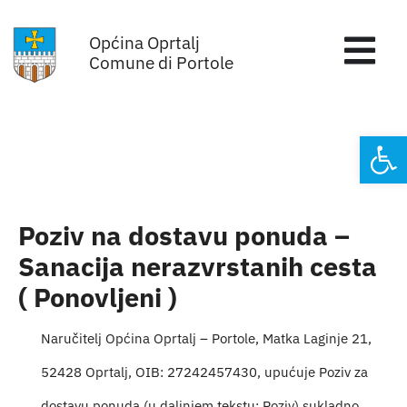
Skip
Općina Oprtalj
to
Tog
Comune di Portole
content
Nav
Home
Open
Općinska uprava
Sa sjednica vijeća
Poziv na dostavu ponuda –
Sanacija nerazvrstanih cesta
Za građane
( Ponovljeni )
Mjesta
Naručitelj Općina Oprtalj – Portole, Matka Laginje 21,
52428 Oprtalj, OIB: 27242457430, upućuje Poziv za
Subjekti
dostavu ponuda (u daljnjem tekstu: Poziv) sukladno