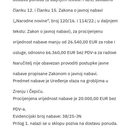
Turistička ponuda
članku 12. i članku 15. Zakona o javnoj nabavi
(„Narodne novine“, broj 120/16. i 114/22.; u daljnjem
Događaji
tekstu: Zakon o javnoj nabavi), za procijenjenu
vrijednost nabave manju od 26.540,00 EUR za robe i
usluge, odnosno 66.360,00 EUR bez PDV-a za radove
Naručitelj nije obavezan provoditi postupke javne
nabave propisane Zakonom o javnoj nabavi.
Predmet nabave je Uređenje staza na grobljima u
Zrenju i Čepiću.
Procijenjena vrijednost nabave je 20.000,00 EUR bez
PDV-a.
Evidencijski broj nabave: 38/25-JN
Prilog 1. nalazi se u sklopu poziva na dostavu ponuda.