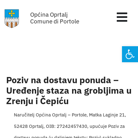
Skip
Općina Oprtalj
to
Tog
Comune di Portole
content
Nav
Home
Open
Općinska uprava
Sa sjednica vijeća
Poziv na dostavu ponuda –
Uređenje staza na grobljima u
Za građane
Zrenju i Čepiću
Mjesta
Naručitelj Općina Oprtalj – Portole, Matka Laginje 21,
52428 Oprtalj, OIB: 27242457430, upućuje Poziv za
Subjekti
dostavu ponuda (u daljnjem tekstu: Poziv) sukladno