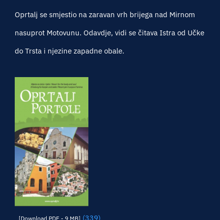
Oprtalj se smjestio na zaravan vrh brijega nad Mirnom
nasuprot Motovunu. Odavdje, vidi se čitava Istra od Učke
do Trsta i njezine zapadne obale.
(339)
[Download PDF - 9 MB]