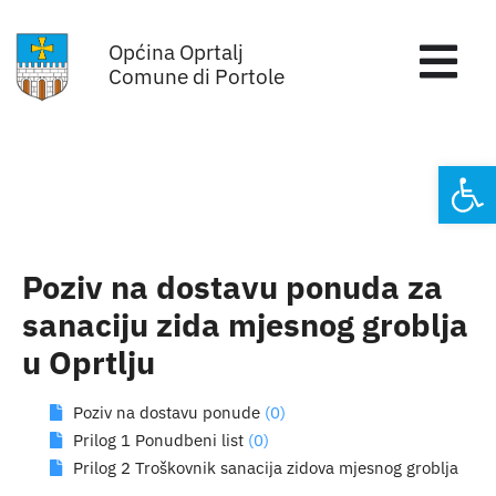
Skip
Općina Oprtalj
to
Tog
Comune di Portole
content
Nav
Home
Open
Općinska uprava
Sa sjednica vijeća
Poziv na dostavu ponuda za
sanaciju zida mjesnog groblja
Za građane
u Oprtlju
Mjesta
Poziv na dostavu ponude
(0)
Prilog 1 Ponudbeni list
(0)
Subjekti
Prilog 2 Troškovnik sanacija zidova mjesnog groblja