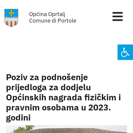
Skip
Općina Oprtalj
to
Tog
Comune di Portole
content
Nav
Home
Open
Općinska uprava
Sa sjednica vijeća
Poziv za podnošenje
prijedloga za dodjelu
Za građane
Općinskih nagrada fizičkim i
pravnim osobama u 2023.
Mjesta
godini
Subjekti