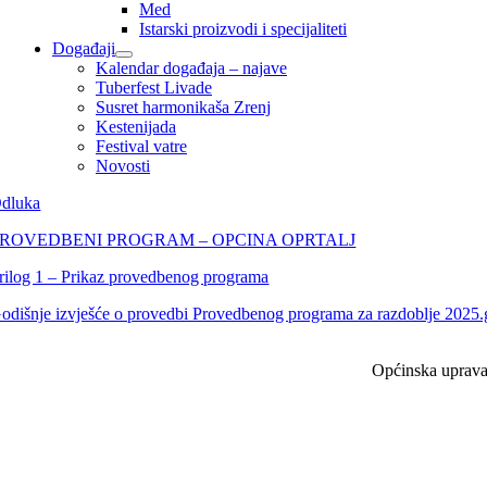
Med
Istarski proizvodi i specijaliteti
Događaji
Kalendar događaja – najave
Tuberfest Livade
Susret harmonikaša Zrenj
Kestenijada
Festival vatre
Novosti
dluka
PROVEDBENI PROGRAM – OPCINA OPRTALJ
rilog 1 – Prikaz provedbenog programa
odišnje izvješće o provedbi Provedbenog programa za razdoblje 2025.
Općinska uprav