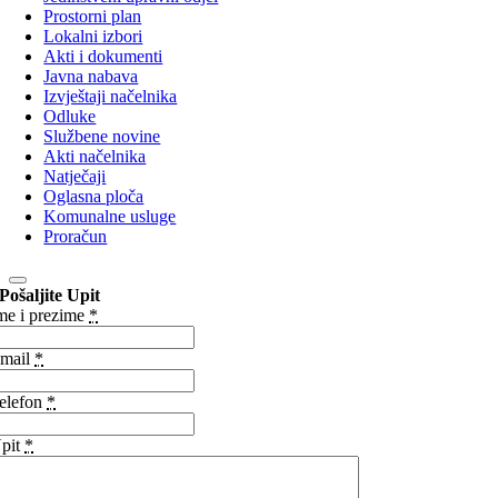
Prostorni plan
Lokalni izbori
Akti i dokumenti
Javna nabava
Izvještaji načelnika
Odluke
Službene novine
Akti načelnika
Natječaji
Oglasna ploča
Komunalne usluge
Proračun
Pošaljite Upit
me i prezime
*
mail
*
elefon
*
pit
*