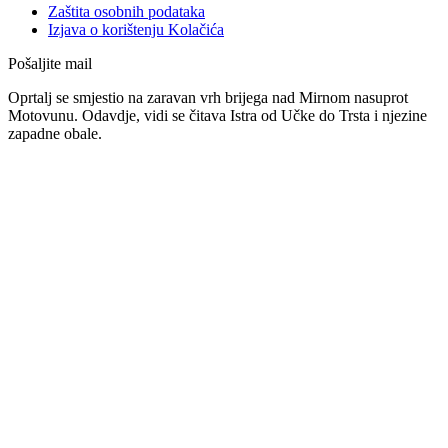
Zaštita osobnih podataka
Izjava o korištenju Kolačića
Pošaljite mail
Oprtalj se smjestio na zaravan vrh brijega nad Mirnom nasuprot
Motovunu. Odavdje, vidi se čitava Istra od Učke do Trsta i njezine
zapadne obale.