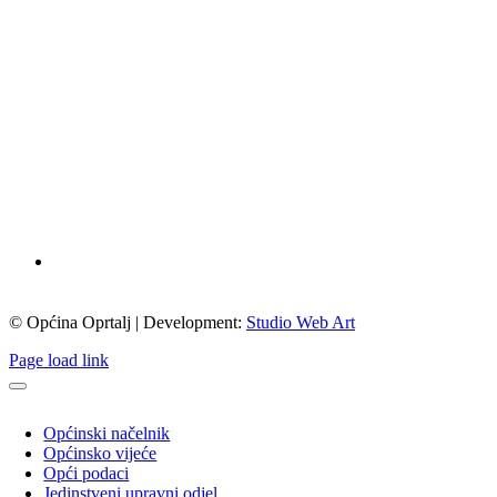
© Općina Oprtalj | Development:
Studio Web Art
Page load link
Općinski načelnik
Općinsko vijeće
Opći podaci
Jedinstveni upravni odjel