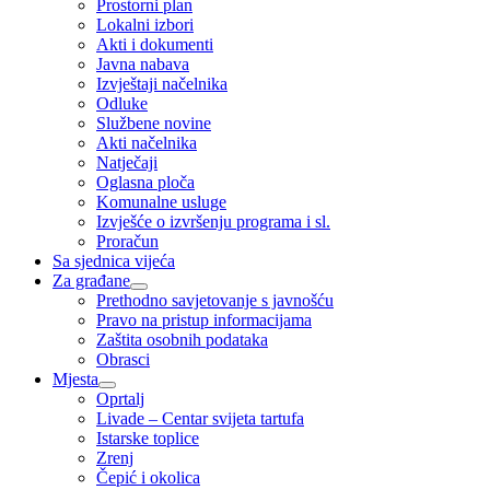
Prostorni plan
Lokalni izbori
Akti i dokumenti
Javna nabava
Izvještaji načelnika
Odluke
Službene novine
Akti načelnika
Natječaji
Oglasna ploča
Komunalne usluge
Izvješće o izvršenju programa i sl.
Proračun
Sa sjednica vijeća
Za građane
Prethodno savjetovanje s javnošću
Pravo na pristup informacijama
Zaštita osobnih podataka
Obrasci
Mjesta
Oprtalj
Livade – Centar svijeta tartufa
Istarske toplice
Zrenj
Čepić i okolica