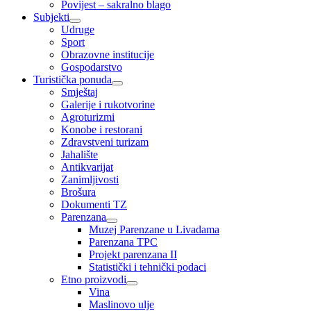
Povijest – sakralno blago
Subjekti
Udruge
Sport
Obrazovne institucije
Gospodarstvo
Turistička ponuda
Smještaj
Galerije i rukotvorine
Agroturizmi
Konobe i restorani
Zdravstveni turizam
Jahalište
Antikvarijat
Zanimljivosti
Brošura
Dokumenti TZ
Parenzana
Muzej Parenzane u Livadama
Parenzana TPC
Projekt parenzana II
Statistički i tehnički podaci
Etno proizvodi
Vina
Maslinovo ulje